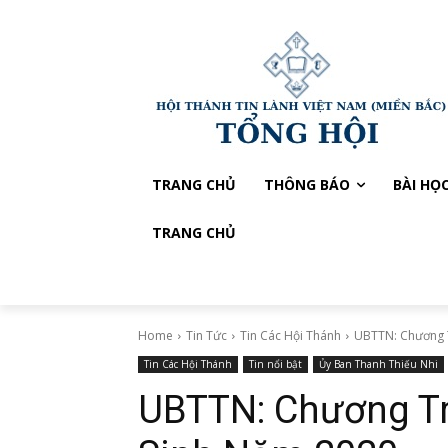
TRANG CHỦ
THÔNG BÁO
BÀI HỌ
TRANG CHỦ
Home
Tin Tức
Tin Các Hội Thánh
UBTTN: Chương 
Tin Các Hội Thánh
Tin nổi bật
Ủy Ban Thanh Thiếu Nhi
UBTTN: Chương Tr