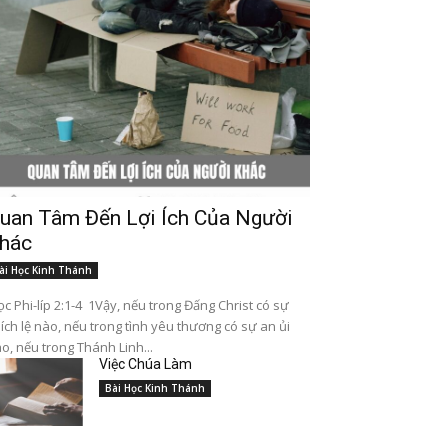
uan Tâm Đến Lợi Ích Của Người
hác
ài Học Kinh Thánh
c Phi-líp 2:1-4 1Vậy, nếu trong Đấng Christ có sự
ích lệ nào, nếu trong tình yêu thương có sự an ủi
o, nếu trong Thánh Linh...
Việc Chúa Làm
Bài Học Kinh Thánh