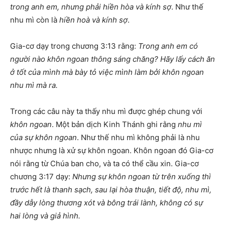
trong anh em, nhưng phải hiền hòa và kính sợ
. Như thế
nhu mì còn là
hiền hoà và kính sợ
.
Gia-cơ dạy trong chương 3:13 rằng:
Trong anh em có
người nào khôn ngoan thông sáng chăng? Hãy lấy cách ăn
ở tốt của mình mà bày tỏ việc mình làm bởi khôn ngoan
nhu mì mà ra.
Trong các câu này ta thấy nhu mì được ghép chung với
khôn ngoan
. Một bản dịch Kinh Thánh ghi rằng
nhu mì
của sự khôn ngoan
. Như thế nhu mì không phải là nhu
nhược nhưng là xử sự khôn ngoan. Khôn ngoan đó Gia-cơ
nói rằng từ Chúa ban cho, và ta có thể cầu xin. Gia-cơ
chương 3:17 dạy:
Nhưng sự khôn ngoan từ trên xuống thì
trước hết là thanh sạch, sau lại hòa thuận, tiết độ, nhu mì,
đầy dẫy lòng thương xót và bông trái lành, không có sự
hai lòng và giả hình.