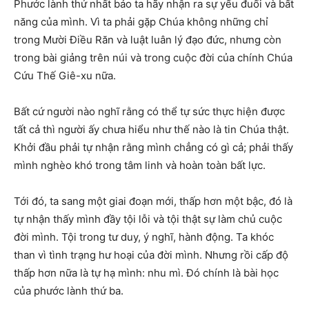
Phước lành thứ nhất bảo ta hãy nhận ra sự yếu đuối và bất
năng của mình. Vì ta phải gặp Chúa không những chỉ
trong Mười Điều Răn và luật luân lý đạo đức, nhưng còn
trong bài giảng trên núi và trong cuộc đời của chính Chúa
Cứu Thế Giê-xu nữa.
Bất cứ người nào nghĩ rằng có thể tự sức thực hiện được
tất cả thì người ấy chưa hiểu như thế nào là tin Chúa thật.
Khởi đầu phải tự nhận rằng mình chẳng có gì cả; phải thấy
mình nghèo khó trong tâm linh và hoàn toàn bất lực.
Tới đó, ta sang một giai đoạn mới, thấp hơn một bậc, đó là
tự nhận thấy mình đầy tội lỗi và tội thật sự làm chủ cuộc
đời mình. Tội trong tư duy, ý nghĩ, hành động. Ta khóc
than vì tình trạng hư hoại của đời mình. Nhưng rồi cấp độ
thấp hơn nữa là tự hạ mình: nhu mì. Đó chính là bài học
của phước lành thứ ba.