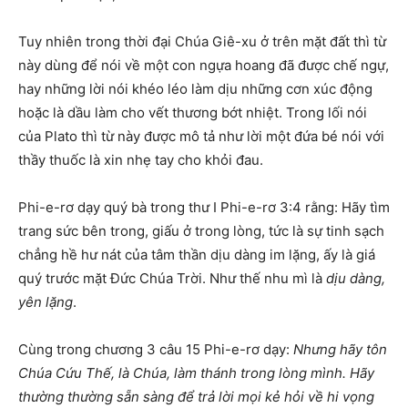
Tuy nhiên trong thời đại Chúa Giê-xu ở trên mặt đất thì từ
này dùng để nói về một con ngựa hoang đã được chế ngự,
hay những lời nói khéo léo làm dịu những cơn xúc động
hoặc là dầu làm cho vết thương bớt nhiệt. Trong lối nói
của Plato thì từ này được mô tả như lời một đứa bé nói với
thầy thuốc là xin nhẹ tay cho khỏi đau.
Phi-e-rơ dạy quý bà trong thư I Phi-e-rơ 3:4 rằng: Hãy tìm
trang sức bên trong, giấu ở trong lòng, tức là sự tinh sạch
chẳng hề hư nát của tâm thần dịu dàng im lặng, ấy là giá
quý trước mặt Đức Chúa Trời. Như thế nhu mì là
dịu dàng,
yên lặng
.
Cùng trong chương 3 câu 15 Phi-e-rơ dạy:
Nhưng hãy tôn
Chúa Cứu Thế, là Chúa, làm thánh trong lòng mình. Hãy
thường thường sẵn sàng để trả lời mọi kẻ hỏi về hi vọng