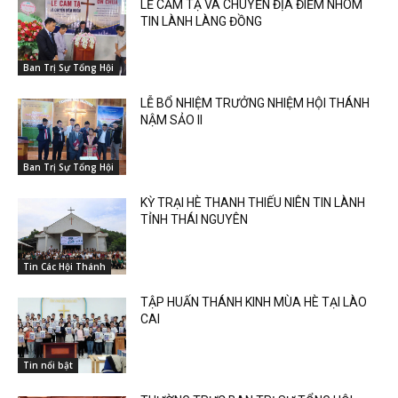
LỄ CẢM TẠ VÀ CHUYỂN ĐỊA ĐIỂM NHÓM
TIN LÀNH LÀNG ĐỒNG
Ban Trị Sự Tổng Hội
LỄ BỔ NHIỆM TRƯỞNG NHIỆM HỘI THÁNH
NẬM SẢO II
Ban Trị Sự Tổng Hội
KỲ TRẠI HÈ THANH THIẾU NIÊN TIN LÀNH
TỈNH THÁI NGUYÊN
Tin Các Hội Thánh
TẬP HUẤN THÁNH KINH MÙA HÈ TẠI LÀO
CAI
Tin nổi bật