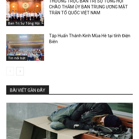
THƯỜNG TRỰC BAN TRỊ SỰ TỔNG HỘI
CHÀO THĂM ỦY BAN TRUNG ƯƠNG MẶT
TRẬN TỔ QUỐC VIỆT NAM
Ban Trị Sự Tổng Hội
Tập Huấn Thánh Kinh Mùa Hè tại tỉnh Điện
Biên
Tin nổi bật
BÀI VIẾT GẦN ĐÂY