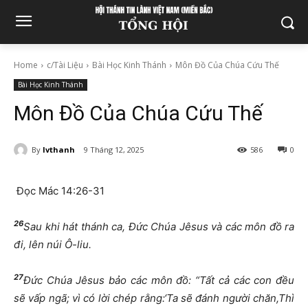
Home
c/Tài Liệu
Bài Học Kinh Thánh
Môn Đồ Của Chúa Cứu Thế
Bài Học Kinh Thánh
Môn Đồ Của Chúa Cứu Thế
By
lvthanh
9 Tháng 12, 2025
586
0
Đọc Mác 14:26-31
26
Sau khi hát thánh ca, Đức Chúa Jêsus và các môn đồ ra
đi, lên núi Ô-liu.
27
Đức Chúa Jêsus bảo các môn đồ: “Tất cả các con đều
sẽ vấp ngã; vì có lời chép rằng:‘Ta sẽ đánh người chăn,Thì