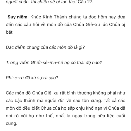
người chăn, thì chiên sẽ bị tan tác
.’ Câu 27.
Suy niệm
: Khúc Kinh Thánh chúng ta đọc hôm nay đưa
đến các câu hỏi về môn đồ của Chúa Giê-xu lúc Chúa bị
bắt:
Đặc điểm chung của các môn đồ là gì?
Trong vườn Ghết-sê-ma-nê họ có thái độ nào?
Phi-e-rơ đã xử sự ra sao
?
Các môn đồ Chúa Giê-xu rất bình thường không phải như
các bậc thánh mà người đời về sau tôn xưng. Tất cả các
môn đồ đều biết Chúa của họ sắp chịu khổ nạn vì Chúa đã
nói rõ với họ như thế, nhất là ngay trong bữa tiệc cuối
cùng.