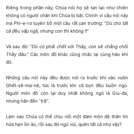
Riêng trong phần này, Chúa nói họ sẽ tan lạc như chiên
không có người chăn khi Chúa bị bắt. Chính vì câu nói này
mà Phi-e-rơ tuyên bố một câu rất can trường: “
Dù cho tất
cả đều vấp ngã, nhưng con thì không
!!”
Và sau đó: “
Dù có phải chết với Thầy, con sẽ chẳng chối
Thầy đâu
.” Các môn đồ khác cũng nhắc lại cùng hào khí
đó.
Những câu nói này đều được nói ra trước khi vào vườn
Ghết-sê-ma-nê, tức là trước khi cả bọn đều buồn ngủ.
Người môn đồ còn lại duy nhất không ngủ là Giu-đa,
nhưng hắn đến “trễ”.
Làm sao Chúa có thể chịu nổi một đám môn đệ thân tín
hứa hẹn ồn ào, rồi sau đó ngủ vùi, quên tất cả như vậy?