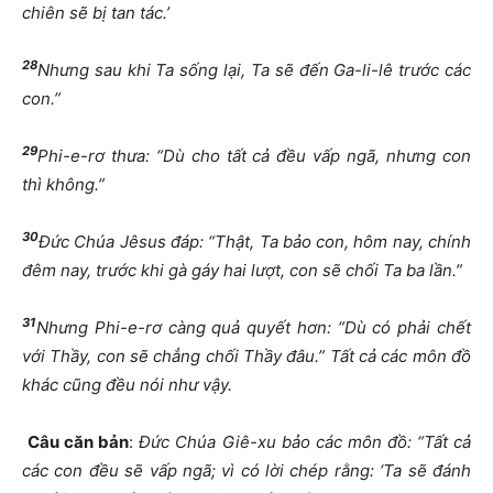
chiên sẽ bị tan tác.’
28
Nhưng sau khi Ta sống lại, Ta sẽ đến Ga-li-lê trước các
con.”
29
Phi-e-rơ thưa: “Dù cho tất cả đều vấp ngã, nhưng con
thì không.”
30
Đức Chúa Jêsus đáp: “Thật, Ta bảo con, hôm nay, chính
đêm nay, trước khi gà gáy hai lượt, con sẽ chối Ta ba lần.”
31
Nhưng Phi-e-rơ càng quả quyết hơn: “Dù có phải chết
với Thầy, con sẽ chẳng chối Thầy đâu.” Tất cả các môn đồ
khác cũng đều nói như vậy.
Câu căn bản
:
Đức Chúa Giê-xu bảo các môn đồ: “Tất cả
các con đều sẽ vấp ngã; vì có lời chép rằng: ‘Ta sẽ đánh