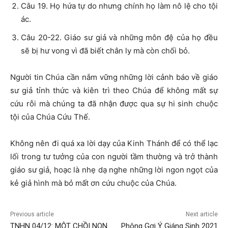
Câu 19. Họ hứa tự do nhưng chính họ làm nô lệ cho tội
ác.
Câu 20-22. Giáo sư giả và những môn đệ của họ đều
sẽ bị hư vong vì đã biết chân ly mà còn chối bỏ.
Người tin Chúa cần nắm vững những lời cảnh báo về giáo
sư giả tỉnh thức và kiên trì theo Chúa để không mất sự
cứu rỗi mà chúng ta đã nhận được qua sự hi sinh chuộc
tội của Chúa Cứu Thế.
Không nên đi quá xa lời dạy của Kinh Thánh để có thể lạc
lối trong tư tưởng của con người tầm thường và trở thành
giáo sư giả, hoạc là nhẹ dạ nghe những lời ngon ngọt của
kẻ giả hình mà bỏ mất ơn cứu chuộc của Chúa.
Previous article
Next article
TNHN 04/12: MỘT CHỒI NON
Phông Gợi Ý Giáng Sinh 2021