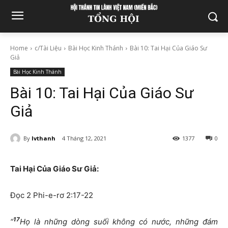
Home
c/Tài Liệu
Bài Học Kinh Thánh
Bài 10: Tai Hại Của Giáo Sư
Giả
Bài Học Kinh Thánh
Bài 10: Tai Hại Của Giáo Sư
Giả
By
lvthanh
4 Tháng 12, 2021
1377
0
Tai Hại Của Giáo Sư Giả:
Đọc 2 Phi-e-rơ 2:17-22
17
“
Họ là những dòng suối không có nước, những đám