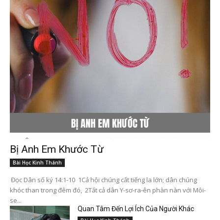
Bị Anh Em Khước Từ
Bài Học Kinh Thánh
Đọc Dân số ký 14:1-10 1Cả hội chúng cất tiếng la lớn; dân chúng
khóc than trong đêm đó, 2Tất cả dân Y-sơ-ra-ên phàn nàn với Môi-
se...
Quan Tâm Đến Lợi Ích Của Người Khác