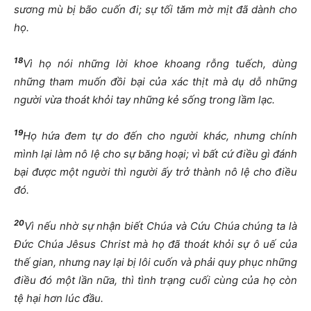
sương mù bị bão cuốn đi; sự tối tăm mờ mịt đã dành cho
họ.
18
Vì họ nói những lời khoe khoang rỗng tuếch, dùng
những tham muốn đồi bại của xác thịt mà dụ dỗ những
người vừa thoát khỏi tay những kẻ sống trong lầm lạc.
19
Họ hứa đem tự do đến cho người khác, nhưng chính
mình lại làm nô lệ cho sự băng hoại; vì bất cứ điều gì đánh
bại được một người thì người ấy trở thành nô lệ cho điều
đó.
20
Vì nếu nhờ sự nhận biết Chúa và Cứu Chúa chúng ta là
Đức Chúa Jêsus Christ mà họ đã thoát khỏi sự ô uế của
thế gian, nhưng nay lại bị lôi cuốn và phải quy phục những
điều đó một lần nữa, thì tình trạng cuối cùng của họ còn
tệ hại hơn lúc đầu.