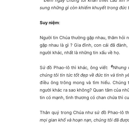
Đêm ngày chúng tôi khẩn thiết cầu xin 
sung những gì còn khiếm khuyết trong đức 
Suy niệm
:
Người tin Chúa thường gặp nhau, thăm hỏi n
gặp nhau là gì ? Gia đình, con cái đã đàn
người khác, nhất là những tin xấu về họ.
6
Sứ đồ Phao-lô thì khác, ông viết:
Nhưng n
chúng tôi tin tức tốt đẹp về đức tin và tình
điều ông trông mong và tìm hiểu. Chúng t
người khác ra sao không? Quan tâm của nhữn
tin có mạnh, tình thương có chan chứa thì cu
Thân quý trong Chúa như sứ đồ Phao-lô thậ
mọi gian khổ và hoạn nạn, chúng tôi đã được