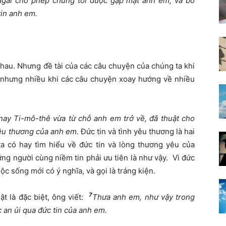
Ngài cho phép chúng tôi được gặp mặt anh em, và bổ
tin anh em.
hau. Nhưng đề tài của các câu chuyện của chúng ta khi
h, nhưng nhiều khi các câu chuyện xoay hướng về nhiều
ay Ti-mô-thê vừa từ chỗ anh em trở về, đã thuật cho
 yêu thương của anh em
.
Đức tin và tình yêu thương là hai
a có hay tìm hiểu về đức tin và lòng thương yêu của
g người cùng niềm tin phải ưu tiên là như vậy. Vì đức
ộc sống mới có ý nghĩa, và gọi là tráng kiện.
7
t là đặc biệt, ông viết:
Thưa anh em, như vậy trong
 an ủi qua đức tin của anh em.