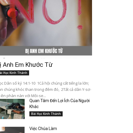
ị Anh Em Khước Từ
ài Học Kinh Thánh
c Dân số ký 14:1-10 1Cả hội chúng cất tiếng la lớn;
n chúng khóc than trong đêm đó, 2Tất cả dân Y-sơ-
-ên phàn nàn với Môi-se...
Quan Tâm Đến Lợi Ích Của Người
Khác
Bài Học Kinh Thánh
Việc Chúa Làm