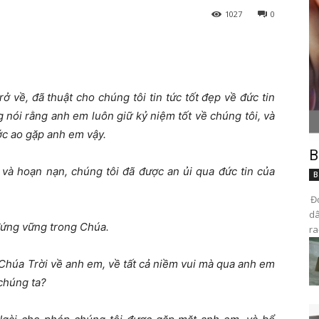
1027
0
 về, đã thuật cho chúng tôi tin tức tốt đẹp về đức tin
 nói rằng anh em luôn giữ kỷ niệm tốt về chúng tôi, và
ớc ao gặp anh em vậy.
B
và hoạn nạn, chúng tôi đã được an ủi qua đức tin của
B
Đọ
dâ
đứng vững trong Chúa.
ra
 Chúa Trời về anh em, về tất cả niềm vui mà qua anh em
chúng ta?