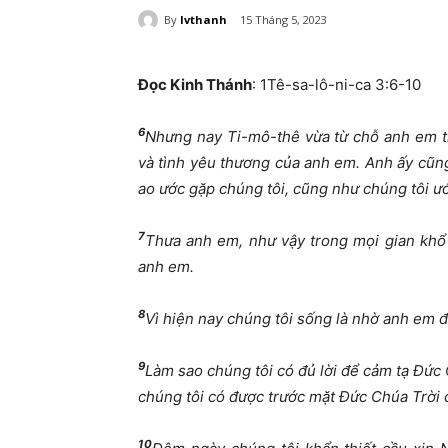
By
lvthanh
15 Tháng 5, 2023
Đọc Kinh Thánh
: 1Tê-sa-lô-ni-ca 3:6-10
6
Nhưng nay Ti-mô-thê vừa từ chỗ anh em trở
và tình yêu thương của anh em. Anh ấy cũng
ao ước gặp chúng tôi, cũng như chúng tôi ư
7
Thưa anh em, như vậy trong mọi gian khổ 
anh em.
8
Vì hiện nay chúng tôi sống là nhờ anh em 
9
Làm sao chúng tôi có đủ lời để cảm tạ Đức
chúng tôi có được trước mặt Đức Chúa Trời 
10