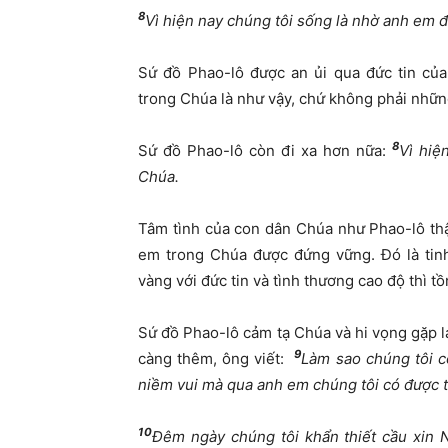
8
Vì hiện nay chúng tôi sống là nhờ anh em
Sứ đồ Phao-lô được an ủi qua đức tin của
trong Chúa là như vậy, chứ không phải những 
8
Sứ đồ Phao-lô còn đi xa hơn nữa:
Vì hiệ
Chúa.
Tâm tình của con dân Chúa như Phao-lô thậ
em trong Chúa được đứng vững. Đó là tinh
vàng với đức tin và tình thương cao độ thì t
Sứ đồ Phao-lô cảm tạ Chúa và hi vọng gặp lạ
9
càng thêm, ông viết:
Làm sao chúng tôi c
niềm vui mà qua anh em chúng tôi có được 
10
Đêm ngày chúng tôi khẩn thiết cầu xin 