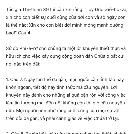
Tác giả Thi-thiên 39 thì cầu xin rằng: “Lạy Đức Giê-hô-va,
xin cho con biết sự cuối cùng của đời con và số ngày con
là thế nào; Xin cho con biết đời mình mỏng manh dường
bao!” Câu 4.
Sứ đồ Phi-e-rơ cho chúng ta một lời khuyên thiết thực và
hữu ích cho việc xây dựng cộng đoàn dân Chúa ở bất cứ
nơi nào trên đất:
1. Câu 7. Ngày tận thế đã gần, mọi người cần tỉnh táo hay
khôn ngoan, tiết độ hay tỉnh thức mà cầu nguyện. Lời
khuyên này dành cho những ai quá bận rộn với công việc
làm ăn thương mại đến nỗi không còn thì giờ cầu nguyện
nữa. Mọi người nên nhớ rằng cuối cùng của mọi sự vật
trên đời đã gần, và phải cảnh giác về việc Chúa trở lại.
2. Câu 8. Trước hết, hãy yêu thương nhau tha thiết, vì tình