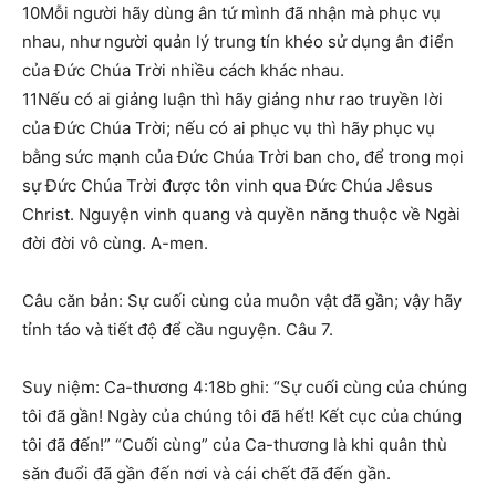
10Mỗi người hãy dùng ân tứ mình đã nhận mà phục vụ
nhau, như người quản lý trung tín khéo sử dụng ân điển
của Đức Chúa Trời nhiều cách khác nhau.
11Nếu có ai giảng luận thì hãy giảng như rao truyền lời
của Đức Chúa Trời; nếu có ai phục vụ thì hãy phục vụ
bằng sức mạnh của Đức Chúa Trời ban cho, để trong mọi
sự Đức Chúa Trời được tôn vinh qua Đức Chúa Jêsus
Christ. Nguyện vinh quang và quyền năng thuộc về Ngài
đời đời vô cùng. A-men.
Câu căn bản: Sự cuối cùng của muôn vật đã gần; vậy hãy
tỉnh táo và tiết độ để cầu nguyện. Câu 7.
Suy niệm: Ca-thương 4:18b ghi: “Sự cuối cùng của chúng
tôi đã gần! Ngày của chúng tôi đã hết! Kết cục của chúng
tôi đã đến!” “Cuối cùng” của Ca-thương là khi quân thù
săn đuổi đã gần đến nơi và cái chết đã đến gần.