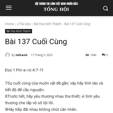
Home
c/Tài Liệu
Bài Học Kinh Thánh
Bài 137 Cuối Cùng
Bài Học Kinh Thánh
Bài 137 Cuối Cùng
By
lvthanh
17 Tháng 5, 2022
1640
0
Đọc 1 Phi-e-rơ 4:7-11
7Sự cuối cùng của muôn vật đã gần; vậy hãy tỉnh táo và
tiết độ để cầu nguyện.
8Trước hết, hãy yêu thương nhau tha thiết; vì tình yêu
thương che lấp vô số tội lỗi.
9Hãy tiếp đãi nhau không chút cằn nhằn.