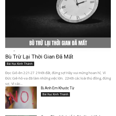
Bù Trừ Lại Thời Gian Đã Mất
Bài Học Kinh Thánh
Đọc Giô-ên 2:21-27 21Hỡi đất, đừng sợ! Hãy vui mừng hoan hỉ, Vì
Đức Giê-hô-va đã làm những việc lớn. 22Hỡi các loài thú đồng, đừng
sợ, Vì các...
Bị Anh Em Khước Từ
Bài Học Kinh Thánh