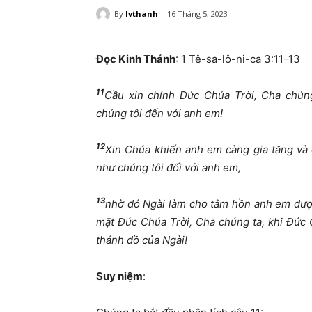
By
lvthanh
16 Tháng 5, 2023
Đọc Kinh Thánh
: 1 Tê-sa-lô-ni-ca 3:11-13
11
Cầu xin chính Đức Chúa Trời, Cha chún
chúng tôi đến với anh em!
12
Xin Chúa khiến anh em càng gia tăng và 
như chúng tôi đối với anh em,
13
nhờ đó Ngài làm cho tâm hồn anh em được
mặt Đức Chúa Trời, Cha chúng ta, khi Đức 
thánh đồ của Ngài!
Suy niệm
: