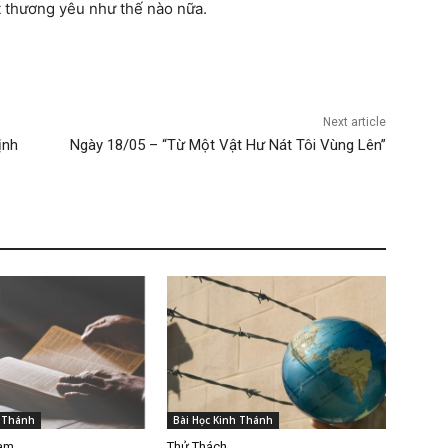
t thương yêu như thế nào nữa.
Next article
ịnh
Ngày 18/05 – “Từ Một Vật Hư Nát Tôi Vùng Lên”
h Thánh
Bài Học Kinh Thánh
Làm
Thử Thách