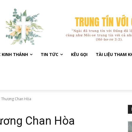
C KINH THÁNH
TIN TỨC
KÊU GỌI
TÀI LIỆU THAM 
nh Thương Chan Hòa
hương Chan Hòa