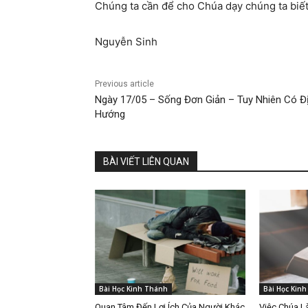
Chúng ta cần để cho Chúa dạy chúng ta biế
Nguyễn Sinh
Previous article
Ngày 17/05 – Sống Đơn Giản – Tuy Nhiên Có Đ
Hướng
BÀI VIẾT LIÊN QUAN
Bài Học Kinh Thánh
Bài Học Kin
Quan Tâm Đến Lợi Ích Của Người Khác
Việc Chúa 