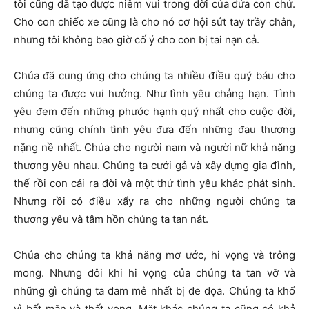
tôi cũng đã tạo được niềm vui trong đời của đứa con chứ.
Cho con chiếc xe cũng là cho nó cơ hội sứt tay trầy chân,
nhưng tôi không bao giờ cố ý cho con bị tai nạn cả.
Chúa đã cung ứng cho chúng ta nhiều điều quý báu cho
chúng ta được vui hưởng. Như tình yêu chẳng hạn. Tình
yêu đem đến những phước hạnh quý nhất cho cuộc đời,
nhưng cũng chính tình yêu đưa đến những đau thương
nặng nề nhất. Chúa cho người nam và người nữ khả năng
thương yêu nhau. Chúng ta cưới gả và xây dựng gia đình,
thế rồi con cái ra đời và một thứ tình yêu khác phát sinh.
Nhưng rồi có điều xẩy ra cho những người chúng ta
thương yêu và tâm hồn chúng ta tan nát.
Chúa cho chúng ta khả năng mơ ước, hi vọng và trông
mong. Nhưng đôi khi hi vọng của chúng ta tan vỡ và
những gì chúng ta đam mê nhất bị đe dọa. Chúng ta khổ
vì bất mãn và thất vọng. Mặt khác chúng ta cũng có khả