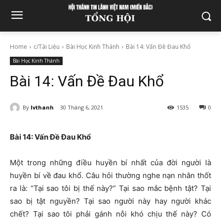
Home
c/Tài Liệu
Bài Học Kinh Thánh
Bài 14: Vấn Đề Đau Khổ
Bài Học Kinh Thánh
Bài 14: Vấn Đề Đau Khổ
By
lvthanh
30 Tháng 6, 2021
1535
0
Bài 14:
Vấn Đề Đau Khổ
Một trong những điều huyền bí nhất của đời người là
huyền bí về đau khổ. Câu hỏi thường nghe nạn nhân thốt
ra là: “Tại sao tôi bị thế này?” Tại sao mắc bệnh tật? Tại
sao bị tật nguyền? Tại sao người này hay người khác
chết? Tại sao tôi phải gánh nỗi khó chịu thế này? Có