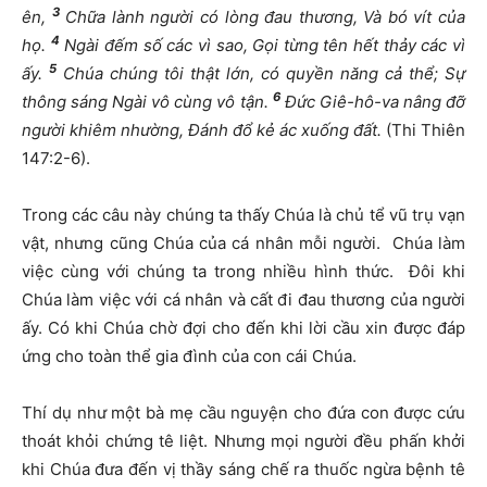
3
ên,
Chữa lành người có lòng đau thương, Và bó vít của
4
họ.
Ngài đếm số các vì sao, Gọi từng tên hết thảy các vì
5
ấy.
Chúa chúng tôi thật lớn, có quyền năng cả thể; Sự
6
thông sáng Ngài vô cùng vô tận.
Đức Giê-hô-va nâng đỡ
người khiêm nhường, Đánh đổ kẻ ác xuống đất.
(Thi Thiên
147:2-6).
Trong các câu này chúng ta thấy Chúa là chủ tể vũ trụ vạn
vật, nhưng cũng Chúa của cá nhân mỗi người. Chúa làm
việc cùng với chúng ta trong nhiều hình thức. Đôi khi
Chúa làm việc với cá nhân và cất đi đau thương của người
ấy. Có khi Chúa chờ đợi cho đến khi lời cầu xin được đáp
ứng cho toàn thể gia đình của con cái Chúa.
Thí dụ như một bà mẹ cầu nguyện cho đứa con được cứu
thoát khỏi chứng tê liệt. Nhưng mọi người đều phấn khởi
khi Chúa đưa đến vị thầy sáng chế ra thuốc ngừa bệnh tê