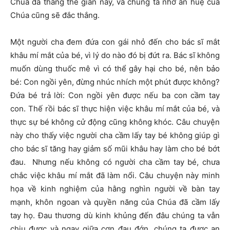
Chúa đã thắng thế gian này, và chúng ta nhờ ân huệ của
Chúa cũng sẽ đắc thắng.
Một người cha đem đứa con gái nhỏ đến cho bác sĩ mắt
khâu mí mắt của bé, vì lý do nào đó bị đứt ra. Bác sĩ không
muốn dùng thuốc mê vì có thể gây hại cho bé, nên bảo
bé: Con ngồi yên, đừng nhúc nhích một phút được không?
Đứa bé trả lời: Con ngồi yên được nếu ba con cầm tay
con. Thế rồi bác sĩ thực hiện việc khâu mí mắt của bé, và
thực sự bé không cử động cũng không khóc. Câu chuyện
này cho thấy việc người cha cầm lấy tay bé không giúp gì
cho bác sĩ tăng hay giảm số mũi khâu hay làm cho bé bớt
đau. Nhưng nếu không có người cha cầm tay bé, chưa
chắc việc khâu mí mắt đã làm nổi. Câu chuyện này minh
họa về kinh nghiệm của hằng nghìn người về bàn tay
mạnh, khôn ngoan và quyền năng của Chúa đã cầm lấy
tay họ. Đau thương dù kinh khủng đến đâu chúng ta vẫn
chịu được và ngay giữa cơn đau đớn, chúng ta được an