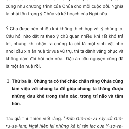
cũng như chương trình của Chúa cho mỗi cuộc đời. Nghĩa
là phải tôn trọng ý Chúa và kế hoạch của Ngài nữa.
Ý Cha được nên nhiều khi không thích hợp với ý chúng ta.
Câu hỏi nào đặt ra theo ý chủ quan nhiều khi rất khó trả
lời, nhưng khi nhận ra chúng ta chỉ là một sinh vật nhỏ
nhoi cầu xin ân huệ từ vua vũ trụ, thì ta đành vâng phục và
không dám đòi hòi hơn nữa. Đặc ân cầu nguyện cũng đã
là một ân huệ rồi.
Thứ ba là, Chúng ta có thể chắc chắn rằng Chúa cùng
làm việc với chúng ta để giúp chúng ta thắng được
những đau khổ trong thân xác, trong trí não và tâm
hồn.
2
Tác giả Thi Thiên viết rằng:
Đức Giê-hô-va xây cất Giê-
ru-sa-lem; Ngài hiệp lại những kẻ bị tản lạc của Y-sơ-ra-