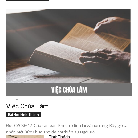
Việc Chúa Làm
Bài Học Kinh Thánh
Đọc CVCSĐ 12 Câu căn bản: Phi-e-rơ tỉnh lại và nói rằng: Bây giờ ta
nhận biết Đức Chúa Trời đã sai thiên sứ Ngài giải...
Thử Thách