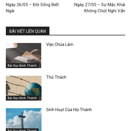
Ngày 26/05 – Đời Sống Biết
Ngày 27/05 – Sự Mặc Khải
Ngài
Không Chút Nghi Vấn
BÀI VIẾT LIÊN QUAN
Việc Chúa Làm
Bài Học Kinh Thánh
Thử Thách
Bài Học Kinh Thánh
Sinh Hoạt Của Hội Thánh
Bài Học Kinh Thánh