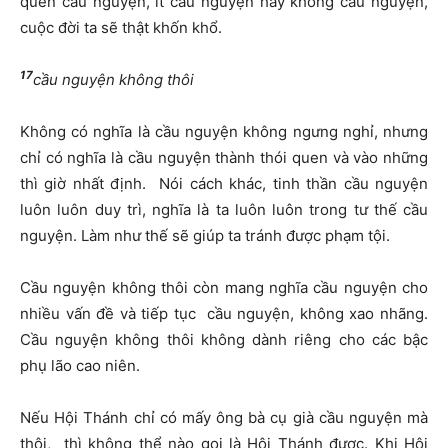
quên cầu nguyện, ít cầu nguyện hay không cầu nguyện,
cuộc đời ta sẽ thật khốn khổ.
17
cầu nguyện không thôi
Không có nghĩa là cầu nguyện không ngưng nghỉ, nhưng
chỉ có nghĩa là cầu nguyện thành thói quen và vào những
thì giờ nhất định. Nói cách khác, tinh thần cầu nguyện
luôn luôn duy trì, nghĩa là ta luôn luôn trong tư thế cầu
nguyện. Làm như thế sẽ giúp ta tránh được phạm tội.
Cầu nguyện không thôi còn mang nghĩa cầu nguyện cho
nhiều vấn đề và tiếp tục cầu nguyện, không xao nhãng.
Cầu nguyện không thôi không dành riêng cho các bậc
phụ lão cao niên.
Nếu Hội Thánh chỉ có mấy ông bà cụ già cầu nguyện mà
thôi, thì không thể nào gọi là Hội Thánh được. Khi Hội