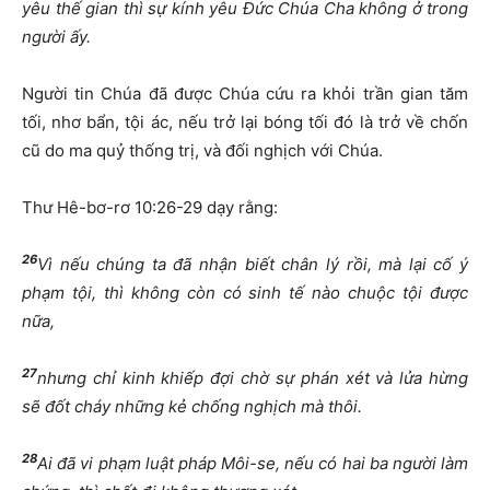
yêu thế gian thì sự kính yêu Đức Chúa Cha không ở trong
người ấy.
Người tin Chúa đã được Chúa cứu ra khỏi trần gian tăm
tối, nhơ bẩn, tội ác, nếu trở lại bóng tối đó là trở về chốn
cũ do ma quỷ thống trị, và đối nghịch với Chúa.
Thư Hê-bơ-rơ 10:26-29 dạy rằng:
26
Vì nếu chúng ta đã nhận biết chân lý rồi, mà lại cố ý
phạm tội, thì không còn có sinh tế nào chuộc tội được
nữa,
27
nhưng chỉ kinh khiếp đợi chờ sự phán xét và lửa hừng
sẽ đốt cháy những kẻ chống nghịch mà thôi.
28
Ai đã vi phạm luật pháp Môi-se, nếu có hai ba người làm