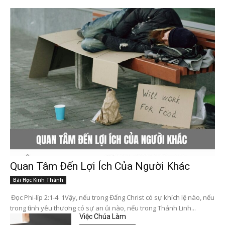
Quan Tâm Đến Lợi Ích Của Người Khác
Bài Học Kinh Thánh
Đọc Phi-líp 2:1-4 1Vậy, nếu trong Đấng Christ có sự khích lệ nào, nếu
trong tình yêu thương có sự an ủi nào, nếu trong Thánh Linh...
Việc Chúa Làm