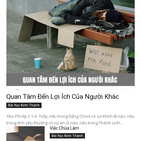
Quan Tâm Đến Lợi Ích Của Người Khác
Bài Học Kinh Thánh
Đọc Phi-líp 2:1-4 1Vậy, nếu trong Đấng Christ có sự khích lệ nào, nếu
trong tình yêu thương có sự an ủi nào, nếu trong Thánh Linh...
Việc Chúa Làm
Bài Học Kinh Thánh