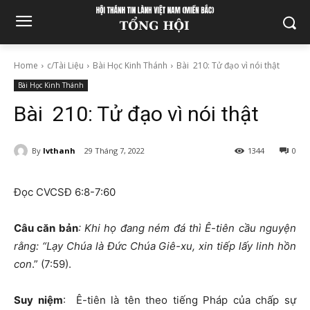
Home
c/Tài Liệu
Bài Học Kinh Thánh
Bài 210: Tử đạo vì nói thật
Bài Học Kinh Thánh
Bài 210: Tử đạo vì nói thật
By
lvthanh
29 Tháng 7, 2022
1344
0
Đọc CVCSĐ 6:8-7:60
Câu căn bản
: Khi họ đang ném đá thì Ê-tiên cầu nguyện
rằng: “Lạy Chúa là Đức Chúa Giê-xu, xin tiếp lấy linh hồn
con
.” (7:59).
Suy niệm
: Ê-tiên là tên theo tiếng Pháp của chấp sự