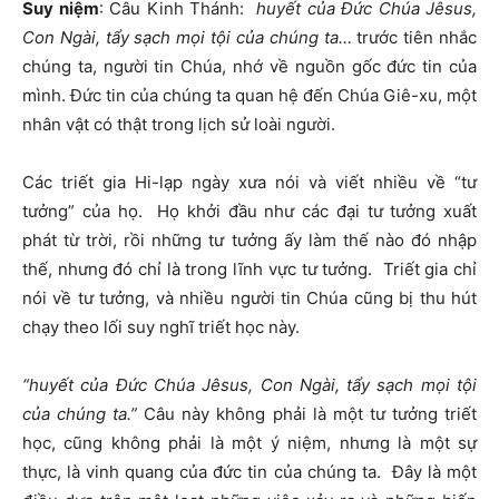
Suy niệm
: Câu Kinh Thánh:
huyết của Đức Chúa Jêsus,
Con Ngài, tẩy sạch mọi tội của chúng ta…
trước tiên nhắc
chúng ta, người tin Chúa, nhớ về nguồn gốc đức tin của
mình. Đức tin của chúng ta quan hệ đến Chúa Giê-xu, một
nhân vật có thật trong lịch sử loài người.
Các triết gia Hi-lạp ngày xưa nói và viết nhiều về “tư
tưởng” của họ. Họ khởi đầu như các đại tư tưởng xuất
phát từ trời, rồi những tư tưởng ấy làm thế nào đó nhập
thế, nhưng đó chỉ là trong lĩnh vực tư tưởng. Triết gia chỉ
nói về tư tưởng, và nhiều người tin Chúa cũng bị thu hút
chạy theo lối suy nghĩ triết học này.
“
huyết của Đức Chúa Jêsus, Con Ngài, tẩy sạch mọi tội
của chúng ta.
”
Câu này không phải là một tư tưởng triết
học, cũng không phải là một ý niệm, nhưng là một sự
thực, là vinh quang của đức tin của chúng ta. Đây là một