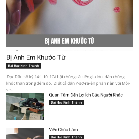
Bị Anh Em Khước Từ
Bài Học Kinh Thánh
Đọc Dân số ký 14:1-10 1Cả hội chúng cất tiếng la lớn; dân chúng
khóc than trong đêm đó, 2Tất cả dân Y-sơ-ra-ên phàn nàn với Môi-
se...
Quan Tâm Đến Lợi Ích Của Người Khác
Bài Học Kinh Thánh
Việc Chúa Làm
Bài Học Kinh Thánh