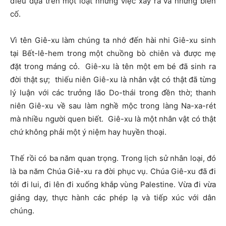
điều dựa trên một loạt những việc xảy ra và những biến
cố.
Vì tên Giê-xu làm chúng ta nhớ đến hài nhi Giê-xu sinh
tại Bết-lê-hem trong một chuồng bò chiên và được mẹ
đặt trong máng cỏ. Giê-xu là tên một em bé đã sinh ra
đời thật sự; thiếu niên Giê-xu là nhân vật có thật đã từng
lý luận với các trưởng lão Do-thái trong đền thờ; thanh
niên Giê-xu về sau làm nghề mộc trong làng Na-xa-rét
mà nhiều người quen biết. Giê-xu là một nhân vật có thật
chứ không phải một ý niệm hay huyền thoại.
Thế rồi có ba năm quan trọng. Trong lịch sử nhân loại, đó
là ba năm Chúa Giê-xu ra đời phục vụ. Chúa Giê-xu đã đi
tới đi lui, đi lên đi xuống khắp vùng Palestine. Vừa đi vừa
giảng dạy, thực hành các phép lạ và tiếp xúc với dân
chúng.