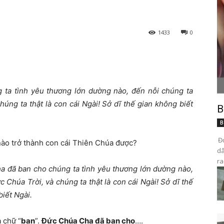
1433
0
ta tình yêu thương lớn dường nào, đến nỗi chúng ta
húng ta thật là con cái Ngài! Sở dĩ thế gian không biết
B
B
Đọ
 nào trở thành con cái Thiên Chúa được?
dâ
ra
 đã ban cho chúng ta tình yêu thương lớn dường nào,
 Chúa Trời, và chúng ta thật là con cái Ngài! Sở dĩ thế
biết Ngài
.
 chữ “
ban
”.
Đức Chúa Cha đã ban cho
….