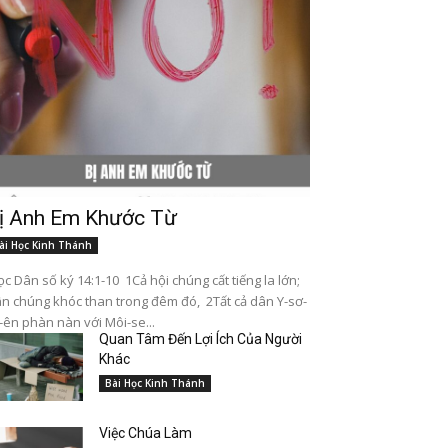
ị Anh Em Khước Từ
ài Học Kinh Thánh
c Dân số ký 14:1-10 1Cả hội chúng cất tiếng la lớn;
n chúng khóc than trong đêm đó, 2Tất cả dân Y-sơ-
-ên phàn nàn với Môi-se...
Quan Tâm Đến Lợi Ích Của Người
Khác
Bài Học Kinh Thánh
Việc Chúa Làm