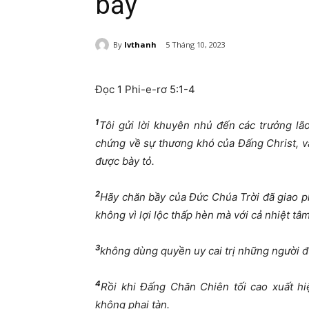
bầy
By
lvthanh
5 Tháng 10, 2023
Đọc 1 Phi-e-rơ 5:1-4
1
Tôi gửi lời khuyên nhủ đến các trưởng lão
chứng về sự thương khó của Đấng Christ, v
được bày tỏ.
2
Hãy chăn bầy của Đức Chúa Trời đã giao p
không vì lợi lộc thấp hèn mà với cả nhiệt tâm
3
không dùng quyền uy cai trị những người đ
4
Rồi khi Đấng Chăn Chiên tối cao xuất hi
không phai tàn.