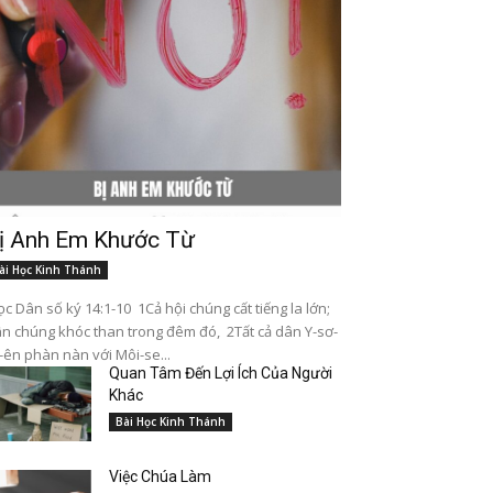
ị Anh Em Khước Từ
ài Học Kinh Thánh
c Dân số ký 14:1-10 1Cả hội chúng cất tiếng la lớn;
n chúng khóc than trong đêm đó, 2Tất cả dân Y-sơ-
-ên phàn nàn với Môi-se...
Quan Tâm Đến Lợi Ích Của Người
Khác
Bài Học Kinh Thánh
Việc Chúa Làm