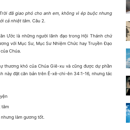
rời đã giao phó cho anh em, không vì ép buộc nhưng
ới cả nhiệt tâm
. Câu 2.
n Ước là những người lãnh đạo trong Hội Thánh chứ
g đương với Mục Sư, Mục Sư Nhiệm Chức hay Truyền Đạo
n của Chúa.
n sự thương khó của Chúa Giê-xu và cũng được dự phần
h này đặt căn bản trên Ê-xê-chi-ên 34:1-16, nhưng tác
uyện
t tâm
 nhưng làm gương tốt.