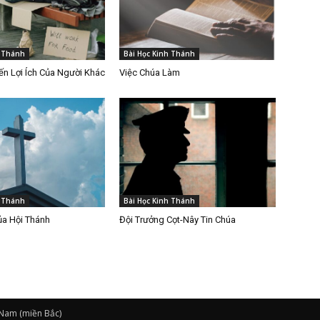
h Thánh
Bài Học Kinh Thánh
n Lợi Ích Của Người Khác
Việc Chúa Làm
h Thánh
Bài Học Kinh Thánh
ủa Hội Thánh
Đội Trưởng Cọt-Nây Tin Chúa
 Nam (miền Bắc)