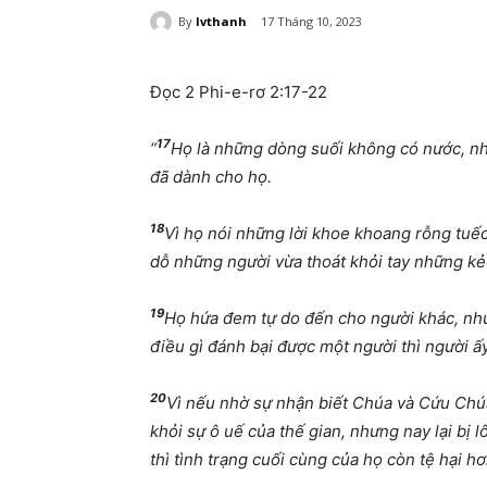
By
lvthanh
17 Tháng 10, 2023
Đọc 2 Phi-e-rơ 2:17-22
17
“
Họ là những dòng suối không có nước, nh
đã dành cho họ.
18
Vì họ nói những lời khoe khoang rỗng tuế
dỗ những người vừa thoát khỏi tay những kẻ
19
Họ hứa đem tự do đến cho người khác, nhưn
điều gì đánh bại được một người thì người ấy
20
Vì nếu nhờ sự nhận biết Chúa và Cứu Chú
khỏi sự ô uế của thế gian, nhưng nay lại bị 
thì tình trạng cuối cùng của họ còn tệ hại hơ