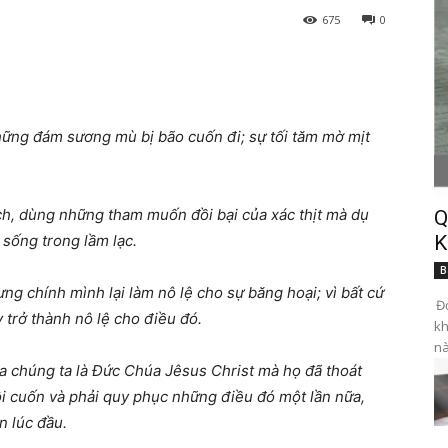
675
0
ững đám sương mù bị bão cuốn đi; sự tối tăm mờ mịt
ch, dùng những tham muốn đồi bại của xác thịt mà dụ
Q
 sống trong lầm lạc.
K
B
g chính mình lại làm nô lệ cho sự băng hoại; vì bất cứ
Đọ
 trở thành nô lệ cho điều đó.
kh
nà
a chúng ta là Đức Chúa Jêsus Christ mà họ đã thoát
lôi cuốn và phải quy phục những điều đó một lần nữa,
n lúc đầu.