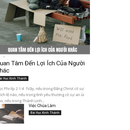
uan Tâm Đến Lợi Ích Của Người
hác
ài Học Kinh Thánh
c Phi-líp 2:1-4 1Vậy, nếu trong Đấng Christ có sự
ích lệ nào, nếu trong tình yêu thương có sự an ủi
o, nếu trong Thánh Linh...
Việc Chúa Làm
Bài Học Kinh Thánh