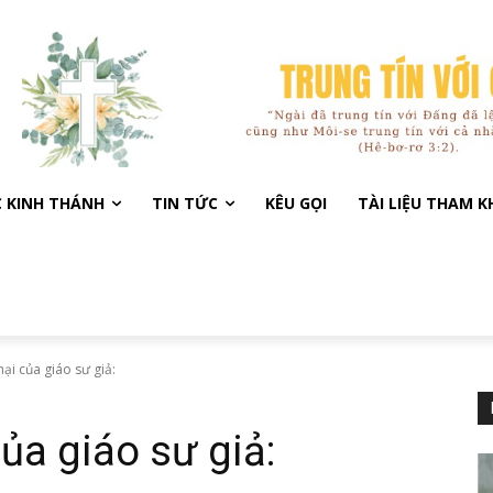
C KINH THÁNH
TIN TỨC
KÊU GỌI
TÀI LIỆU THAM 
hại của giáo sư giả:
của giáo sư giả: