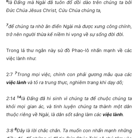
6
là Đấng mà Ngài đã tuôn đổ dồi dào trên chúng ta bởi
Đức Chúa Jêsus Christ, Cứu Chúa chúng ta,
7
để chúng ta nhờ ân điển Ngài mà được xưng công chính,
trở nên người thừa kế niềm hi vọng về sự sống đời đời.
Trong lá thư ngắn này sứ đồ Phao-lô nhấn mạnh về các
việc lành như:
7
2:7
Trong mọi việc, chính con phải gương mẫu qua các
việc lành
và tỏ ra trung thực, nghiêm trang khi dạy dỗ;
14
2:14
là Đấng đã hi sinh vì chúng ta để chuộc chúng ta
khỏi mọi gian ác, và tinh luyện chúng ta thành một dân
thuộc riêng về Ngài, là dân sốt sắng làm các
việc lành
.
8
3:8
Đây là lời chắc chắn. Ta muốn con nhấn mạnh những