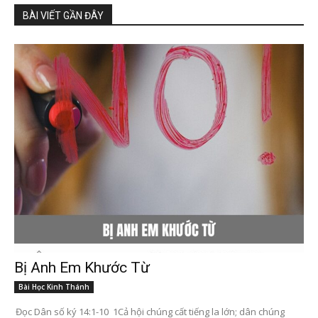
BÀI VIẾT GẦN ĐÂY
Bị Anh Em Khước Từ
Bài Học Kinh Thánh
Đọc Dân số ký 14:1-10 1Cả hội chúng cất tiếng la lớn; dân chúng