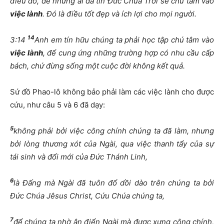
điều đó, để những ai đã tin Đức Chúa Trời sẽ chú tâm vào
việc lành
. Đó là điều tốt đẹp và ích lợi cho mọi người.
14
3:14
Anh em tín hữu chúng ta phải học tập chú tâm vào
việc lành
, để cung ứng những trường hợp có nhu cầu cấp
bách, chứ đừng sống một cuộc đời không kết quả.
Sứ đồ Phao-lô không bảo phải làm các việc lành cho được
cứu, như câu 5 và 6 đã dạy:
5
không phải bởi việc công chính chúng ta đã làm, nhưng
bởi lòng thương xót của Ngài, qua việc thanh tẩy của sự
tái sinh và đổi mới của Đức Thánh Linh,
6
là Đấng mà Ngài đã tuôn đổ dồi dào trên chúng ta bởi
Đức Chúa Jêsus Christ, Cứu Chúa chúng ta,
7
để chúng ta nhờ ân điển Ngài mà được xưng công chính,