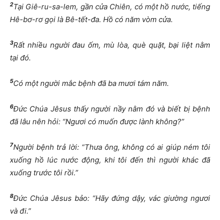
2
Tại Giê-ru-sa-lem, gần cửa Chiên, có một hồ nước, tiếng
Hê-bơ-rơ gọi là Bê-tết-đa. Hồ có năm vòm cửa.
3
Rất nhiều người đau ốm, mù lòa, què quặt, bại liệt nằm
tại đó.
5
Có một người mắc bệnh đã ba mươi tám năm.
6
Đức Chúa Jêsus thấy người nầy nằm đó và biết bị bệnh
đã lâu nên hỏi: “Ngươi có muốn được lành không?”
7
Người bệnh trả lời: “Thưa ông, không có ai giúp ném tôi
xuống hồ lúc nước động, khi tôi đến thì người khác đã
xuống trước tôi rồi.”
8
Đức Chúa Jêsus bảo: “Hãy đứng dậy, vác giường ngươi
và đi.”