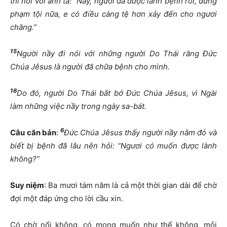
thì nói với anh ta: “Nầy, ngươi đã được lành bệnh rồi, đừng
phạm tội nữa, e có điều càng tệ hơn xảy đến cho ngươi
chăng.”
15
Người nầy đi nói với những người Do Thái rằng Đức
Chúa Jêsus là người đã chữa bệnh cho mình.
16
Do đó, người Do Thái bắt bớ Đức Chúa Jêsus, vì Ngài
làm những việc nầy trong ngày sa-bát.
6
Câu căn bản
:
Đức Chúa Jêsus thấy người nầy nằm đó và
biết bị bệnh đã lâu nên hỏi: “Ngươi có muốn được lành
không?”
Suy niệm
: Ba mươi tám năm là cả một thời gian dài để chờ
đợi một đáp ứng cho lời cầu xin.
Có chờ nổi không, có mong muốn như thế không, mỏi