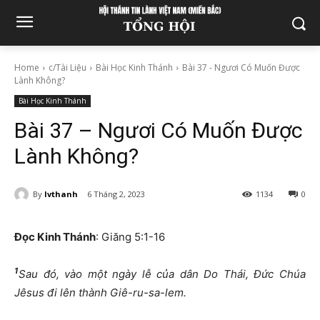
Home
c/Tài Liệu
Bài Học Kinh Thánh
Bài 37 - Ngươi Có Muốn Được
Lành Không?
Bài Học Kinh Thánh
Bài 37 – Ngươi Có Muốn Được
Lành Không?
By
lvthanh
6 Tháng 2, 2023
1134
0
Đọc Kinh Thánh
: Giăng 5:1-16
1
Sau đó, vào một ngày lễ của dân Do Thái, Đức Chúa
Jêsus đi lên thành Giê-ru-sa-lem.