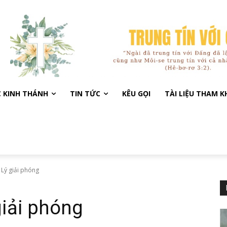
C KINH THÁNH
TIN TỨC
KÊU GỌI
TÀI LIỆU THAM 
 Lý giải phóng
giải phóng