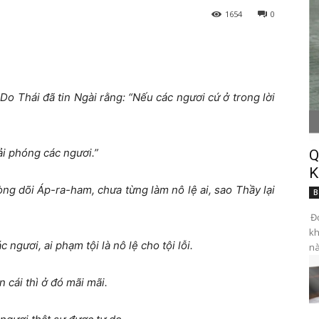
1654
0
o Thái đã tin Ngài rằng: “Nếu các ngươi cứ ở trong lời
iải phóng các ngươi.”
Q
K
ng dõi Áp-ra-ham, chưa từng làm nô lệ ai, sao Thầy lại
B
Đọ
kh
ngươi, ai phạm tội là nô lệ cho tội lỗi.
nà
 cái thì ở đó mãi mãi.