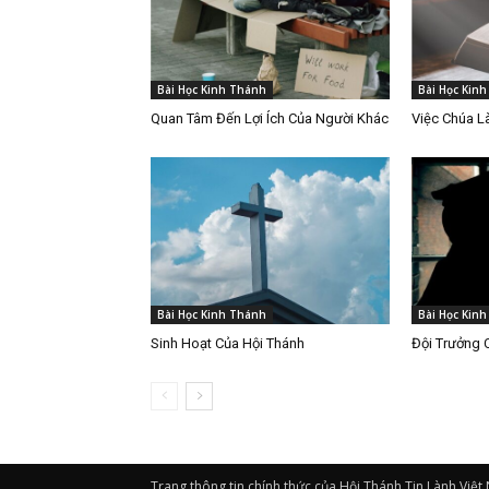
Bài Học Kinh Thánh
Bài Học Kin
Quan Tâm Đến Lợi Ích Của Người Khác
Việc Chúa 
Bài Học Kinh Thánh
Bài Học Kin
Sinh Hoạt Của Hội Thánh
Đội Trưởng 
Trang thông tin chính thức của Hội Thánh Tin Lành Việt