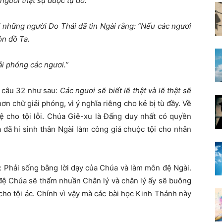
ngươi thật sự được tự do.
 những người Do Thái đã tin Ngài rằng: “Nếu các ngươi
ôn đồ Ta.
iải phóng các ngươi.”
 câu 32 như sau:
Các ngươi sẽ biết lẽ thật và lẽ thật sẽ
ơn chữ giải phóng, vì ý nghĩa riêng cho kẻ bị tù đầy. Về
lệ cho tội lỗi. Chúa Giê-xu là Đấng duy nhất có quyền
 đã hi sinh thân Ngài làm công giá chuộc tội cho nhân
: Phải sống bằng lời dạy của Chúa và làm môn đệ Ngài.
 đệ Chúa sẽ thấm nhuần Chân lý và chân lý ấy sẽ buông
cho tội ác. Chính vì vậy mà các bài học Kinh Thánh này