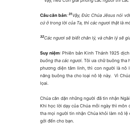
Vậy, nếu Con giải phóng các ngươi thì các 
31
Câu căn bản
:
Vậy, Đức Chúa Jêsus nói với
cứ ở trong lời của Ta, thì các ngươi thật là m
32
Các ngươi sẽ biết chân lý, và chân lý sẽ g
Suy niệm
: Phiên bản Kinh Thánh 1925 dịch
buông tha các ngươi.
Tôi ưa chữ buông tha h
phương diện tâm linh, thì con người là nô 
năng buông tha cho loại nô lệ này. Vì Chúa
lọai.
Chúa căn dặn những người đã tin nhận Ngài
Khi học lời dạy của Chúa mỗi ngày thì môn
tha mọi người tin nhận Chúa khỏi làm nô lệ 
gởi đến cho bạn.