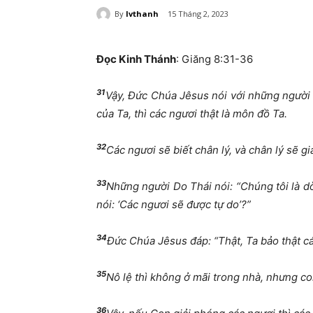
By
lvthanh
15 Tháng 2, 2023
Đọc Kinh Thánh
: Giăng 8:31-36
31
Vậy, Đức Chúa Jêsus nói với những người D
của Ta, thì các ngươi thật là môn đồ Ta.
32
Các ngươi sẽ biết chân lý, và chân lý sẽ g
33
Những người Do Thái nói: “Chúng tôi là dò
nói: ‘Các ngươi sẽ được tự do’?”
34
Đức Chúa Jêsus đáp: “Thật, Ta bảo thật các 
35
Nô lệ thì không ở mãi trong nhà, nhưng con
36