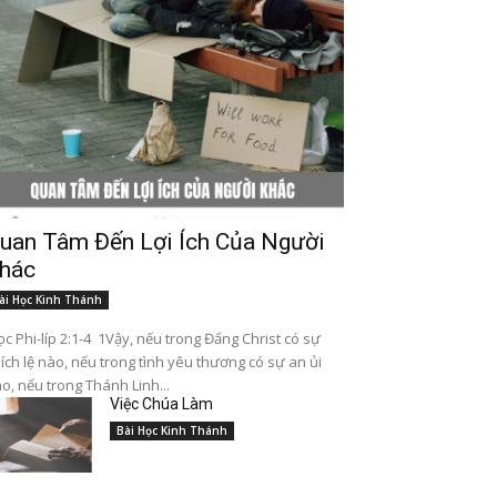
uan Tâm Đến Lợi Ích Của Người
hác
ài Học Kinh Thánh
c Phi-líp 2:1-4 1Vậy, nếu trong Đấng Christ có sự
ích lệ nào, nếu trong tình yêu thương có sự an ủi
o, nếu trong Thánh Linh...
Việc Chúa Làm
Bài Học Kinh Thánh