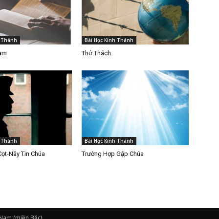
h Thánh
Bài Học Kinh Thánh
Làm
Thử Thách
h Thánh
Bài Học Kinh Thánh
Cọt-Nây Tin Chúa
Trường Hợp Gặp Chúa
 Nam (miền Bắc)