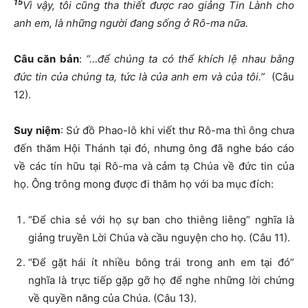
15
Vì vậy, tôi cũng tha thiết được rao giảng Tin Lành cho
anh em, là những người đang sống ở Rô-ma nữa.
Câu căn bản
:
“…để chúng ta có thể khích lệ nhau bằng
đức tin của chúng ta, tức là của anh em và của tôi.”
(Câu
12).
Suy niệm
: Sứ đồ Phao-lô khi viết thư Rô-ma thì ông chưa
đến thăm Hội Thánh tại đó, nhưng ông đã nghe báo cáo
về các tín hữu tại Rô-ma và cảm tạ Chúa về đức tin của
họ. Ông trông mong được đi thăm họ với ba mục đích:
“Để chia sẻ với họ sự ban cho thiêng liêng” nghĩa là
giảng truyền Lời Chúa và cầu nguyện cho họ. (Câu 11).
“Để gặt hái ít nhiều bông trái trong anh em tại đó”
nghĩa là trực tiếp gặp gỡ họ để nghe những lời chứng
về quyền năng của Chúa. (Câu 13).