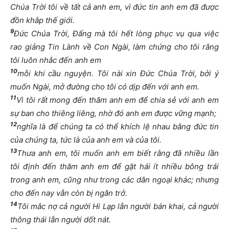
Chúa Trời tôi về tất cả anh em, vì đức tin anh em đã được
đồn khắp thế giới.
9
Đức Chúa Trời, Đấng mà tôi hết lòng phục vụ qua việc
rao giảng Tin Lành về Con Ngài, làm chứng cho tôi rằng
tôi luôn nhắc đến anh em
10
mỗi khi cầu nguyện. Tôi nài xin Đức Chúa Trời, bởi ý
muốn Ngài, mở đường cho tôi có dịp đến với anh em.
11
Vì tôi rất mong đến thăm anh em để chia sẻ với anh em
sự ban cho thiêng liêng, nhờ đó anh em được vững mạnh;
12
nghĩa là để chúng ta có thể khích lệ nhau bằng đức tin
của chúng ta, tức là của anh em và của tôi.
13
Thưa anh em, tôi muốn anh em biết rằng đã nhiều lần
tôi định đến thăm anh em để gặt hái ít nhiều bông trái
trong anh em, cũng như trong các dân ngoại khác; nhưng
cho đến nay vẫn còn bị ngăn trở.
14
Tôi mắc nợ cả người Hi Lạp lẫn người bán khai, cả người
thông thái lẫn người dốt nát.