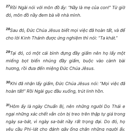
27
Rồi Ngài nói với môn đồ ấy: “Nầy là mẹ của con!” Từ giờ
đó, môn đồ nầy đem bà về nhà mình.
28
Sau đó, Đức Chúa Jêsus biết mọi việc đã hoàn tất, và để
cho lời Kinh Thánh được ứng nghiệm thì nói: “Ta khát.”
29
Tại đó, có một cái bình đựng đầy giấm nên họ lấy một
miếng bọt biển nhúng đầy giấm, buộc vào cành bài
hương, rồi đưa đến miệng Đức Chúa Jêsus.
30
Khi đã nhận lấy giấm, Đức Chúa Jêsus nói: “Mọi việc đã
hoàn tất!” Rồi Ngài gục đầu xuống, trút linh hồn.
31
Hôm ấy là ngày Chuẩn Bị, nên những người Do Thái e
ngại những xác chết vẫn còn bị treo trên thập tự giá trong
ngày sa-bát, vì ngày sa-bát nầy rất trọng đại. Do đó, họ
yêu cầu Phi-lát cho đánh gãy ống chân những người ấy,