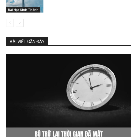
Bài Học Kinh Thánh
BÀI VIẾT GẦN ĐÂY