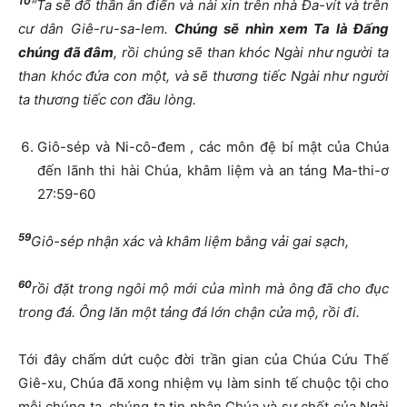
10
“Ta sẽ đổ thần ân điển và nài xin trên nhà Đa-vít và trên
cư dân Giê-ru-sa-lem.
Chúng sẽ nhìn xem Ta là Đấng
chúng đã đâm
, rồi chúng sẽ than khóc Ngài như người ta
than khóc đứa con một, và sẽ thương tiếc Ngài như người
ta thương tiếc con đầu lòng.
Giô-sép và Ni-cô-đem , các môn đệ bí mật của Chúa
đến lãnh thi hài Chúa, khâm liệm và an táng Ma-thi-ơ
27:59-60
59
Giô-sép nhận xác và khâm liệm bằng vải gai sạch,
60
rồi đặt trong ngôi mộ mới của mình mà ông đã cho đục
trong đá. Ông lăn một tảng đá lớn chận cửa mộ, rồi đi.
Tới đây chấm dứt cuộc đời trần gian của Chúa Cứu Thế
Giê-xu, Chúa đã xong nhiệm vụ làm sinh tế chuộc tội cho
mỗi chúng ta, chúng ta tin nhận Chúa và sự chết của Ngài