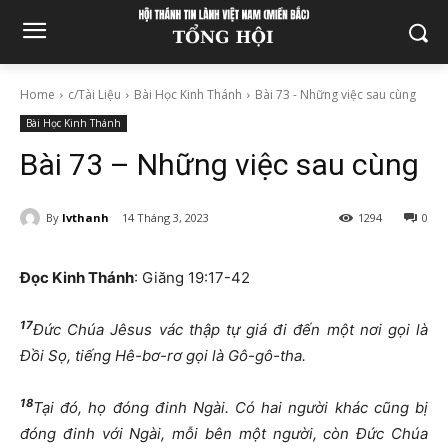
Home
c/Tài Liệu
Bài Học Kinh Thánh
Bài 73 - Những việc sau cùng
Bài Học Kinh Thánh
Bài 73 – Những việc sau cùng
By
lvthanh
14 Tháng 3, 2023
1294
0
Đọc Kinh Thánh
: Giăng 19:17-42
17
Đức Chúa Jêsus vác thập tự giá đi đến một nơi gọi là
Đồi Sọ, tiếng Hê-bơ-rơ gọi là Gô-gô-tha.
18
Tại đó, họ đóng đinh Ngài. Có hai người khác cũng bị
đóng đinh với Ngài, mỗi bên một người, còn Đức Chúa