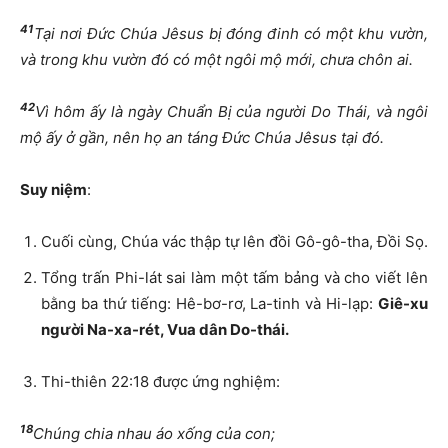
41
Tại nơi Đức Chúa Jêsus bị đóng đinh có một khu vườn,
và trong khu vườn đó có một ngôi mộ mới, chưa chôn ai.
42
Vì hôm ấy là ngày Chuẩn Bị của người Do Thái, và ngôi
mộ ấy ở gần, nên họ an táng Đức Chúa Jêsus tại đó.
Suy niệ
m
:
Cuối cùng, Chúa vác thập tự lên đồi Gô-gô-tha, Đồi Sọ.
Tổng trấn Phi-lát sai làm một tấm bảng và cho viết lên
bằng ba thứ tiếng: Hê-bơ-rơ, La-tinh và Hi-lạp:
Giê-xu
người Na-xa-rét, Vua dân Do-thái.
Thi-thiên 22:18 được ứng nghiệm:
18
Chúng chia nhau áo xống của con;