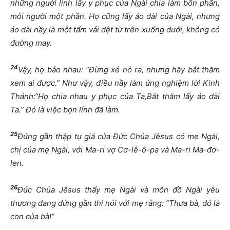
những người lính lấy y phục của Ngài chia làm bốn phần,
mỗi người một phần. Họ cũng lấy áo dài của Ngài, nhưng
áo dài nầy là một tấm vải dệt từ trên xuống dưới, không có
đường may.
24
Vậy, họ bảo nhau: “Đừng xé nó ra, nhưng hãy bắt thăm
xem ai được.” Như vậy, điều nầy làm ứng nghiệm lời Kinh
Thánh:“Họ chia nhau y phục của Ta,Bắt thăm lấy áo dài
Ta.” Đó là việc bọn lính đã làm.
25
Đứng gần thập tự giá của Đức Chúa Jêsus có mẹ Ngài,
chị của mẹ Ngài, với Ma-ri vợ Cơ-lê-ô-pa và Ma-ri Ma-đơ-
len.
26
Đức Chúa Jêsus thấy mẹ Ngài và môn đồ Ngài yêu
thương đang đứng gần thì nói với mẹ rằng: “Thưa bà, đó là
con của bà!”