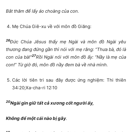
Bắt thăm để lấy áo choàng của con.
Mẹ Chúa Giê-xu về với môn đồ Giăng:
26
Đức Chúa Jêsus thấy mẹ Ngài và môn đồ Ngài yêu
thương đang đứng gần thì nói với mẹ rằng: “Thưa bà, đó là
27
con của bà!”
Rồi Ngài nói với môn đồ ấy: “Nầy là mẹ của
con!” Từ giờ đó, môn đồ nầy đem bà về nhà mình.
Các lời tiên tri sau đây được ứng nghiệm: Thi thiên
34:20;Xa-cha-ri 12:10
20
Ngài gìn giữ tất cả xương cốt người ấy,
Không để một cái nào bị gãy
.