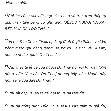
Jêsus ở giữa.
19
Phi-lát cũng sai viết một tấm bảng và treo trên thập tự
giá. Trên tấm bảng có ghi rằng: “JÊSUS NGƯỜI NA-XA-
RÉT, VUA DÂN DO THÁI.”
20
Vì nơi Đức Chúa Jêsus bị đóng đinh ở gần thành, và tấm
bảng được ghi bằng tiếng Hê-bơ-rơ, La-tinh và Hi Lạp,
nên có nhiều người Do Thái đọc.
21
Các thầy tế lễ cả của người Do Thái nói với Phi-lát: “Xin
đừng viết: ‘Vua dân Do Thái,’ nhưng hãy viết: ‘Người nầy
nói: Ta là vua dân Do Thái.’ ”
22
Phi-lát đáp: “Điều ta đã viết thì ta đã viết rồi.”
23
Khi đã đóng đinh Đức Chúa Jêsus vào thập tự giá rồi,