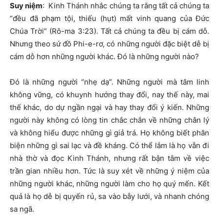
Suy niệm
: Kinh Thánh nhắc chúng ta rằng tất cả chúng ta
“đều đã phạm tội, thiếu (hụt) mất vinh quang của Đức
Chúa Trời” (Rô-ma 3:23). Tất cả chúng ta đều bị cám dỗ.
Nhưng theo sứ đồ Phi-e-rơ, có những người đặc biệt dễ bị
cám dỗ hơn những người khác. Đó là những người nào?
Đó là những người “nhẹ dạ”. Những người mà tâm linh
không vững, có khuynh hướng thay đổi, nay thế này, mai
thế khác, do dự ngần ngại và hay thay đổi ý kiến. Những
người này không có lòng tin chắc chắn về những chân lý
và không hiểu được những gì giả trá. Họ không biết phân
biện những gì sai lạc và đề kháng. Có thể lắm là họ vẫn đi
nhà thờ và đọc Kinh Thánh, nhưng rất bận tâm về việc
trần gian nhiều hơn. Tức là suy xét về những ý niệm của
những người khác, những người làm cho họ quý mến. Kết
quả là họ dễ bị quyến rủ, sa vào bẫy lưới, và nhanh chóng
sa ngã.