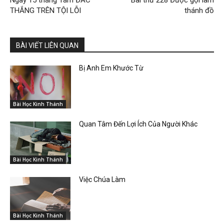
Ngày 15 tháng Tám ĐẮC
Bài thứ 228 Được gọi làm
THẮNG TRÊN TỘI LỖI
thánh đồ
BÀI VIẾT LIÊN QUAN
Bị Anh Em Khước Từ
Bài Học Kinh Thánh
Quan Tâm Đến Lợi Ích Của Người Khác
Bài Học Kinh Thánh
Việc Chúa Làm
Bài Học Kinh Thánh