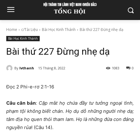
Home
c/Tài Liệu
Bài Học Kinh Thánh
Bài thứ 227 Đừng nhẹ dạ
Bài Học Kinh Thánh
Bài thứ 227 Đừng nhẹ dạ
By
lvthanh
15 Tháng 8, 2022
1083
0
Đọc 2 Phi-e-rơ 2:1-16
Câu căn bản
:
Cặp m
ắ
t họ chứa đầy tư tưởng ngoại tình,
phạm tội không biết chán. Họ dụ dỗ những người nhẹ dạ;
tâm địa họ quen thói tham lam. Họ là những đứa con đáng
nguyền rủa
! (Câu 14).