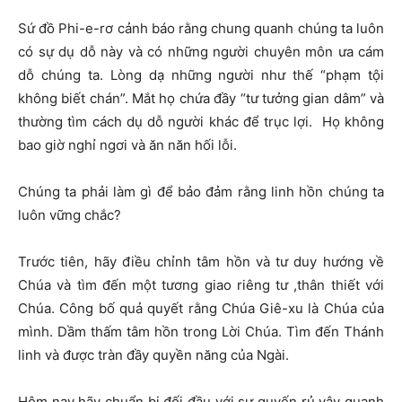
Sứ đồ Phi-e-rơ cảnh báo rằng chung quanh chúng ta luôn
có sự dụ dỗ này và có những người chuyên môn ưa cám
dỗ chúng ta. Lòng dạ những người như thế “phạm tội
không biết chán”. Mắt họ chứa đầy “tư tưởng gian dâm” và
thường tìm cách dụ dỗ người khác để trục lợi. Họ không
bao giờ nghỉ ngơi và ăn năn hối lỗi.
Chúng ta phải làm gì để bảo đảm rằng linh hồn chúng ta
luôn vững chắc?
Trước tiên, hãy điều chỉnh tâm hồn và tư duy hướng về
Chúa và tìm đến một tương giao riêng tư ,thân thiết với
Chúa. Công bố quả quyết rằng Chúa Giê-xu là Chúa của
mình. Dầm thấm tâm hồn trong Lời Chúa. Tìm đến Thánh
linh và được tràn đầy quyền năng của Ngài.
Hôm nay hãy chuẩn bị đối đầu với sự quyến rủ vây quanh