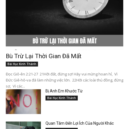
Bù Trừ Lại Thời Gian Đã Mất
Bài Học Kinh Thánh
Đọc Giô-ên 2:21-27 21Hỡi đất, đừng sợ! Hãy vui mừng hoan hỉ, Vì
Đức Giê-hô-va đã làm những việc lớn. 22Hỡi các loài thú đồng, đừng
sợ, Vì các...
Bị Anh Em Khước Từ
Bài Học Kinh Thánh
Quan Tâm Đến Lợi Ích Của Người Khác