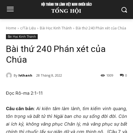
Home
c/Tài Liệu
Bài Học Kinh Thánh
Bài thứ 240 Phán xét của Chúa
Bài Học Kinh Thánh
Bài thứ 240 Phán xét của
Chúa
By
lvthanh
28 Tháng 8, 2022
1009
0
Đọc Rô-ma 2:1-11
Câu căn bản
:
Ai kiên tâm làm lành, tìm kiếm vinh quang,
tôn trọng và bất tử thì Ngài ban cho sự sống đời đời. Còn
ai ích kỷ, không vâng phục Chân lý, mà vâng phục sự bất
chính thì chuốc lấy sự giận dữ và cơn thịnh nộ
. (Câu 7 và