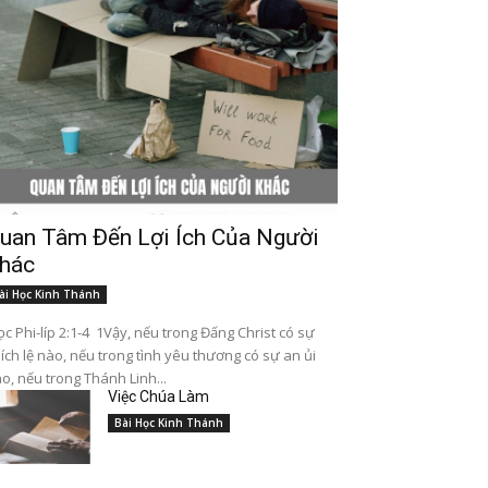
uan Tâm Đến Lợi Ích Của Người
hác
ài Học Kinh Thánh
c Phi-líp 2:1-4 1Vậy, nếu trong Đấng Christ có sự
ích lệ nào, nếu trong tình yêu thương có sự an ủi
o, nếu trong Thánh Linh...
Việc Chúa Làm
Bài Học Kinh Thánh