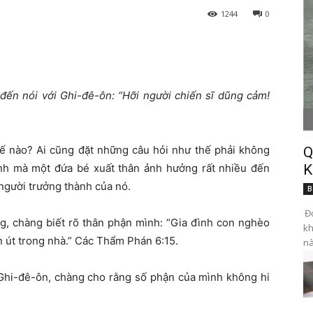
1244
0
đến nói với Ghi-đê-ôn: “Hỡi người chiến sĩ dũng cảm
!
thế nào? Ai cũng đặt những câu hỏi như thế phải không
Q
ình mà một đứa bé xuất thân ảnh hưởng rất nhiều đến
K
người trưởng thành của nó.
B
Đọ
ng, chàng biết rõ thân phận mình: “Gia đình con nghèo
kh
on út trong nhà.” Các Thẩm Phán 6:15.
nà
 Ghi-đê-ôn, chàng cho rằng số phận của mình không hi