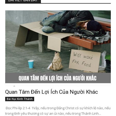
BÀI VIẾT GẦN ĐÂY
Quan Tâm Đến Lợi Ích Của Người Khác
Bài Học Kinh Thánh
Đọc Phi-líp 2:1-4 1Vậy, nếu trong Đấng Christ có sự khích lệ nào, nếu
trong tình yêu thương có sự an ủi nào, nếu trong Thánh Linh...