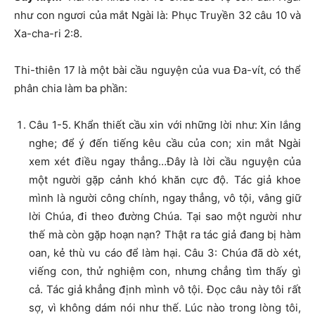
như con ngươi của mắt Ngài là: Phục Truyền 32 câu 10 và
Xa-cha-ri 2:8.
Thi-thiên 17 là một bài cầu nguyện của vua Đa-vít, có thể
phân chia làm ba phần:
Câu 1-5. Khẩn thiết cầu xin với những lời như: Xin lắng
nghe; để ý đến tiếng kêu cầu của con; xin mắt Ngài
xem xét điều ngay thẳng…Đây là lời cầu nguyện của
một người gặp cảnh khó khăn cực độ. Tác giả khoe
mình là người công chính, ngay thẳng, vô tội, vâng giữ
lời Chúa, đi theo đường Chúa. Tại sao một người như
thế mà còn gặp hoạn nạn? Thật ra tác giả đang bị hàm
oan, kẻ thù vu cáo để làm hại. Câu 3: Chúa đã dò xét,
viếng con, thử nghiệm con, nhưng chẳng tìm thấy gì
cả. Tác giả khẳng định mình vô tội. Đọc câu này tôi rất
sợ, vì không dám nói như thế. Lúc nào trong lòng tôi,