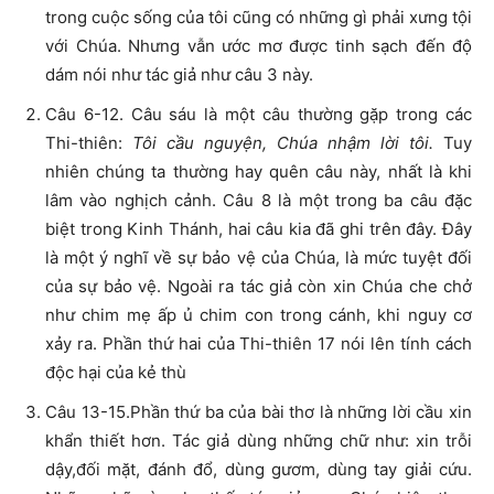
trong cuộc sống của tôi cũng có những gì phải xưng tội
với Chúa. Nhưng vẫn ước mơ được tinh sạch đến độ
dám nói như tác giả như câu 3 này.
Câu 6-12. Câu sáu là một câu thường gặp trong các
Thi-thiên:
Tôi cầu nguyện, Chúa nhậm lời tôi.
Tuy
nhiên chúng ta thường hay quên câu này, nhất là khi
lâm vào nghịch cảnh. Câu 8 là một trong ba câu đặc
biệt trong Kinh Thánh, hai câu kia đã ghi trên đây. Đây
là một ý nghĩ về sự bảo vệ của Chúa, là mức tuyệt đối
của sự bảo vệ. Ngoài ra tác giả còn xin Chúa che chở
như chim mẹ ấp ủ chim con trong cánh, khi nguy cơ
xảy ra. Phần thứ hai của Thi-thiên 17 nói lên tính cách
độc hại của kẻ thù
Câu 13-15.Phần thứ ba của bài thơ là những lời cầu xin
khẩn thiết hơn. Tác giả dùng những chữ như: xin trỗi
dậy,đối mặt, đánh đổ, dùng gươm, dùng tay giải cứu.