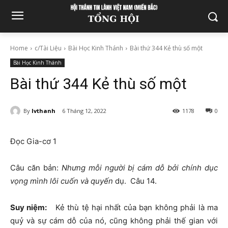
Home
c/Tài Liệu
Bài Học Kinh Thánh
Bài thứ 344 Kẻ thù số một
Bài Học Kinh Thánh
Bài thứ 344 Kẻ thù số một
By
lvthanh
6 Tháng 12, 2022
1178
0
Đọc Gia-cơ 1
Câu căn bản:
Nhưng mỗi người bị cám dỗ bởi chính dục
vọng mình lôi cuốn và quyến
dụ. Câu 14.
Suy niệm:
Kẻ thù tệ hại nhất của bạn không phải là ma
quỷ và sự cám dỗ của nó, cũng không phải thế gian với