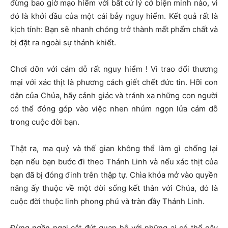
đừng bao giờ mạo hiểm với bất cứ lý cớ biện minh nào, vì
đó là khởi đầu của một cái bẫy nguy hiểm. Kết quả rất là
kịch tính: Bạn sẽ nhanh chóng trở thành mất phẩm chất và
bị đặt ra ngoài sự thánh khiết.
Chơi dỡn với cám dỗ rất nguy hiểm ! Vì trao đổi thương
mại với xác thịt là phương cách giết chết đức tin. Hỡi con
dân của Chúa, hãy cảnh giác và tránh xa những con người
có thể đóng góp vào việc nhen nhúm ngọn lửa cám dỗ
trong cuộc đời bạn.
Thật ra, ma quỷ và thế gian không thể làm gì chống lại
bạn nếu bạn bước đi theo Thánh Linh và nếu xác thịt của
bạn đã bị đóng đinh trên thập tự. Chìa khóa mở vào quyền
năng ấy thuộc về một đời sống kết thân với Chúa, đó là
cuộc đời thuộc linh phong phú và tràn đầy Thánh Linh.
Đừng ngần ngại cắt đứt quan hệ với những ai có thể gây