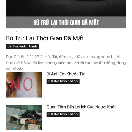
Bù Trừ Lại Thời Gian Đã Mất
Bài Học Kinh Thánh
Đọc Giô-ên 2:21-27 21Hỡi đất, đừng sợ! Hãy vui mừng hoan hỉ, Vì
Đức Giê-hô-va đã làm những việc lớn. 22Hỡi các loài thú đồng, đừng
sợ, Vì các...
Bị Anh Em Khước Từ
Bài Học Kinh Thánh
Quan Tâm Đến Lợi Ích Của Người Khác
Bài Học Kinh Thánh