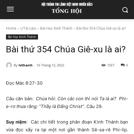
Home
c/Tài Liệu
Bài Học Kinh Thánh
Bài thứ 354 Chúa Giê-xu là ai?
Bài Học Kinh Thánh
Bài thứ 354 Chúa Giê-xu là ai?
By
lvthanh
16 Tháng 12, 2022
1537
0
Đọc Mác 8:27-30
Câu căn bản:
Chúa hỏi: Còn các con thì nói Ta là ai? Phi-
e-rơ thưa rằng: “Thầy là Đấng Christ”
. Câu 29.
Suy niệm
: Các chi tiết trong phân đoạn Kinh Thánh bạn
vừa đọc xẩy ra tại một nơi gần thành Sê-sa-rê Phi-líp.