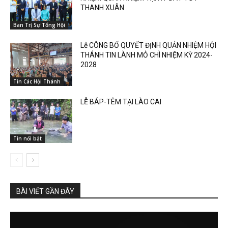
THANH XUÂN
Ban Trị Sự Tổng Hội
Lễ CÔNG BỐ QUYẾT ĐỊNH QUẢN NHIỆM HỘI
THÁNH TIN LÀNH MỎ CHÌ NHIỆM KỲ 2024-
2028
Tin Các Hội Thánh
LỄ BÁP-TÊM TẠI LÀO CAI
Tin nổi bật
BÀI VIẾT GẦN ĐÂY