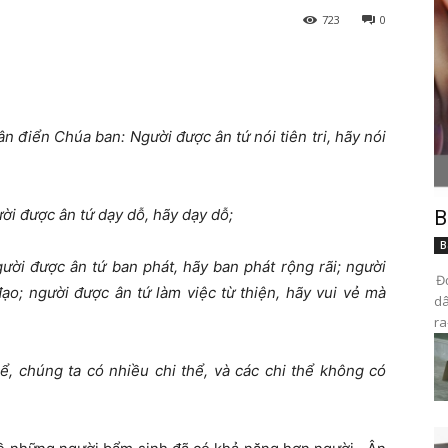
723
0
n điển Chúa ban: Người được ân tứ nói tiên tri, hãy nói
ời được ân tứ dạy dỗ, hãy dạy dỗ;
B
B
gười được ân tứ ban phát, hãy ban phát rộng rãi; người
Đọ
ạo; người được ân tứ làm việc từ thiện, hãy vui vẻ mà
dâ
ra
ể, chúng ta có nhiều chi thể, và các chi thể không có