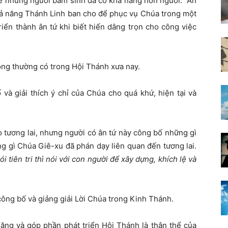
ề những người bẩm sinh đã có khả năng hơn người. Ân
 khả năng Thánh Linh ban cho để phục vụ Chúa trong một
riển thành ân tứ khi biết hiến dâng trọn cho công việc
hông thường có trong Hội Thánh xưa nay.
 và giải thích ý chỉ của Chúa cho quá khứ, hiện tại và
cho tương lai, nhưng người có ân tứ này công bố những gì
g gì Chúa Giê-xu đã phán dạy liên quan đến tương lai.
i tiên tri thì nói với con người để xây dựng, khích lệ và
 công bố và giảng giải Lời Chúa trong Kinh Thánh.
ăng và góp phần phát triển Hội Thánh là thân thể của