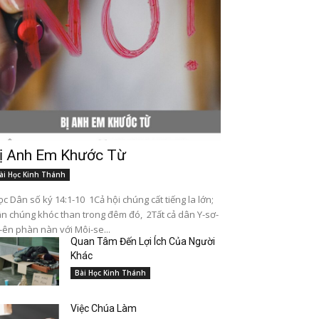
ị Anh Em Khước Từ
ài Học Kinh Thánh
c Dân số ký 14:1-10 1Cả hội chúng cất tiếng la lớn;
n chúng khóc than trong đêm đó, 2Tất cả dân Y-sơ-
-ên phàn nàn với Môi-se...
Quan Tâm Đến Lợi Ích Của Người
Khác
Bài Học Kinh Thánh
Việc Chúa Làm