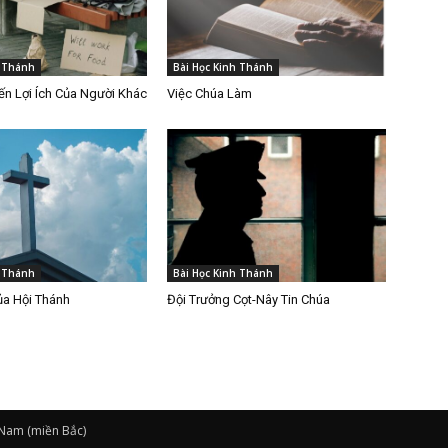
h Thánh
Bài Học Kinh Thánh
n Lợi Ích Của Người Khác
Việc Chúa Làm
h Thánh
Bài Học Kinh Thánh
ủa Hội Thánh
Đội Trưởng Cọt-Nây Tin Chúa
 Nam (miền Bắc)