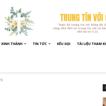
C KINH THÁNH
TIN TỨC
KÊU GỌI
TÀI LIỆU THAM 
ng