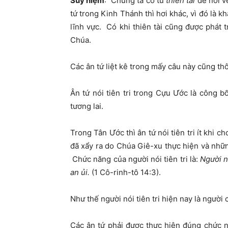
Suy niệm
: Chúng ta có từ
thiên tài
để nói v
tứ trong Kinh Thánh thì hơi khác, vì đó là
lĩnh vực. Có khi thiên tài cũng được phát t
Chúa.
Các ân tứ liệt kê trong mấy câu này cũng t
Ân tứ nói tiên tri trong Cựu Ước là công bố
tương lai.
Trong Tân Ước thì ân tứ nói tiên tri ít khi 
đã xẩy ra do Chúa Giê-xu thực hiện và nhữn
Chức năng của người nói tiên tri là:
Người nó
an ủi.
(1 Cô-rinh-tô 14:3).
Như thế người nói tiên tri hiện nay là người
Các ân tứ phải được thực hiện đúng chức n