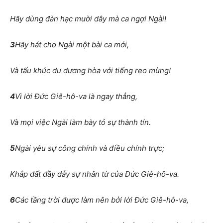
Hãy dùng đàn hạc mười dây mà ca ngợi Ngài!
3
Hãy hát cho Ngài một bài ca mới,
Và tấu khúc du dương hòa với tiếng reo mừng!
4
Vì lời Đức Giê-hô-va là ngay thẳng,
Và mọi việc Ngài làm bày tỏ sự thành tín.
5
Ngài yêu sự công chính và điều chính trực;
Khắp đất đầy dẫy sự nhân từ của Đức Giê-hô-va.
6
Các tầng trời được làm nên bởi lời Đức Giê-hô-va,