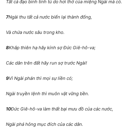
Tất cả đạo binh tinh tú do hơi thở của miệng Ngài mà có.
7
Ngài thu tất cả nước biển lại thành đống,
Và chứa nước sâu trong kho.
8
Khắp thiên hạ hãy kính sợ Đức Giê-hô-va;
Các dân trên đất hãy run sợ trước Ngài!
9
Vì Ngài phán thì mọi sự liền có;
Ngài truyền lệnh thì muôn vật vững bền.
10
Đức Giê-hô-va làm thất bại mưu đồ của các nước,
Ngài phá hỏng mục đích của các dân.