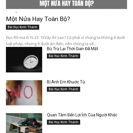
Một Nửa Hay Toàn Bộ?
Bài Học Kinh Thánh
Đọc Rô-ma 6:15-23 15Vậy thì sao? Có phải vì chúng ta không ở dưới
luật pháp, nhưng ở dưới ân điển, nên chúng ta sẽ...
Bù Trừ Lại Thời Gian Đã Mất
Bài Học Kinh Thánh
Bị Anh Em Khước Từ
Bài Học Kinh Thánh
Quan Tâm Đến Lợi Ích Của Người Khác
Bài Học Kinh Thánh