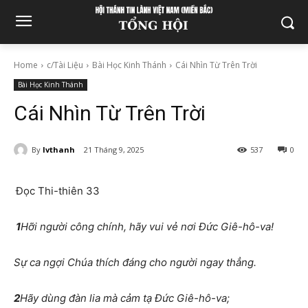
Home
c/Tài Liệu
Bài Học Kinh Thánh
Cái Nhìn Từ Trên Trời
Bài Học Kinh Thánh
Cái Nhìn Từ Trên Trời
By
lvthanh
21 Tháng 9, 2025
537
0
Đọc Thi-thiên 33
1
Hỡi người công chính, hãy vui vẻ nơi Đức Giê-hô-va!
Sự ca ngợi Chúa thích đáng cho người ngay thẳng.
2
Hãy dùng đàn lia mà cảm tạ Đức Giê-hô-va;