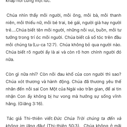
khắp nơi cùng một lúc.
Chúa nhìn thấy mỗi người, mỗi ông, mỗi bà, mỗi thanh
niên, mỗi thiếu nữ, mỗi bé trai, bé gái, người già hay người
trẻ….Chúa biết tên mỗi người, những nỗi vui, buồn, mỗi tư
tưởng trong trí óc mỗi người. Chúa biết cả số tóc trên đầu
mỗi chúng ta (Lu-ca 12:7). Chúa không bỏ qua người nào.
Chúa biết rõ người ấy là ai và còn rõ hơn chính người đó
nữa.
Còn gì nữa nhỉ? Còn nỗi đau khổ của con người thì sao?
Chúa xót thương và hành động. Chúa đã thương yêu thế
nhân đến nỗi sai Con Một của Ngài vào trần gian, để ai tin
nhận Con ấy không bị hư vong mà hưởng sự sống vĩnh
hằng. (Giăng 3:16).
Tác giả Thi-thiên viết:
Đức Chúa Trời chúng ta đến và
không im lặng đâu
! (Thi-thiên 50:3). Chúa không ở mãi