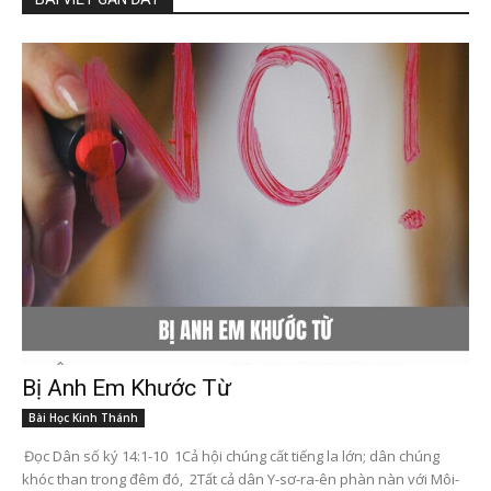
Bị Anh Em Khước Từ
Bài Học Kinh Thánh
Đọc Dân số ký 14:1-10 1Cả hội chúng cất tiếng la lớn; dân chúng
khóc than trong đêm đó, 2Tất cả dân Y-sơ-ra-ên phàn nàn với Môi-