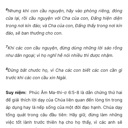
6
Nhưng khi con cầu nguyện, hãy vào phòng riêng, đóng
cửa lại, rồi cầu nguyện với Cha của con, Đấng hiện diện
trong nơi kín đáo; và Cha của con, Đấng thấy trong nơi kín
đáo, sẽ ban thưởng cho con.
7
Khi các con cầu nguyện, đừng dùng những lời sáo rỗng
như dân ngoại; vì họ nghĩ hễ nói nhiều thì được nhậm.
8
Đừng bắt chước họ, vì Cha các con biết các con cần gì
trước khi các con cầu xin Ngài.
Suy niệm:
Phúc Âm Ma-thi-ơ 6:5-8 là dẫn chứng thứ hai
để giải thích lời dạy của Chúa liên quan đến lòng tin trong
áp dụng hay là nếp sống của một đời đạo hạnh. Chúa dạy
tổng quát trong câu đầu tiên: Hãy giữ, đừng làm những
việc tốt lành trước thiên hạ cho họ thấy, vì các anh sẽ