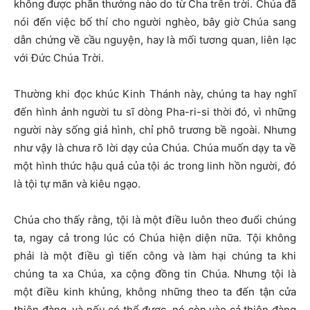
không được phần thưởng nào do từ Cha trên trời. Chúa đã
nói đến việc bố thí cho người nghèo, bây giờ Chúa sang
dẫn chứng về cầu nguyện, hay là mối tương quan, liên lạc
với Đức Chúa Trời.
Thường khi đọc khúc Kinh Thánh này, chúng ta hay nghĩ
đến hình ảnh người tu sĩ dòng Pha-ri-si thời đó, vì những
người này sống giả hình, chỉ phô trương bề ngoài. Nhưng
như vậy là chưa rõ lời dạy của Chúa. Chúa muốn dạy ta về
một hình thức hậu quả của tội ác trong linh hồn người, đó
là tội tự mãn và kiêu ngạo.
Chúa cho thấy rằng, tội là một điều luôn theo đuổi chúng
ta, ngay cả trong lúc có Chúa hiện diện nữa. Tội không
phải là một điều gì tiến công và làm hại chúng ta khi
chúng ta xa Chúa, xa cộng đồng tin Chúa. Nhưng tội là
một điều kinh khủng, không những theo ta đến tận cửa
thiên đàng, và nếu có thể được, nó còn vào cả thiên đàng