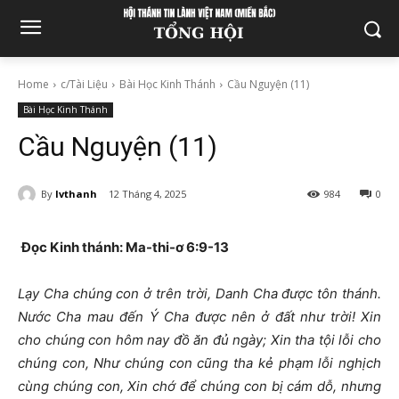
Home
c/Tài Liệu
Bài Học Kinh Thánh
Cầu Nguyện (11)
Bài Học Kinh Thánh
Cầu Nguyện (11)
By
lvthanh
12 Tháng 4, 2025
984
0
Đọc Kinh thánh: Ma-thi-ơ
6:9-13
Lạy Cha chúng con ở trên trời, Danh Cha được tôn thánh.
Nước Cha mau đến Ý Cha được nên ở đất như trời! Xin
cho chúng con hôm nay đồ ăn đủ ngày; Xin tha tội lỗi cho
chúng con, Như chúng con cũng tha kẻ phạm lỗi nghịch
cùng chúng con, Xin chớ để chúng con bị cám dỗ, nhưng