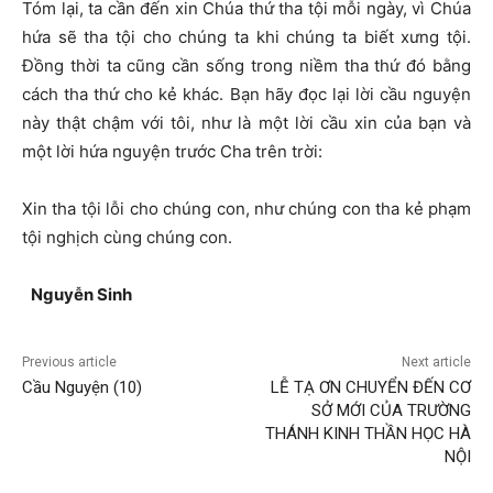
Tóm lại, ta cần đến xin Chúa thứ tha tội mỗi ngày, vì Chúa
hứa sẽ tha tội cho chúng ta khi chúng ta biết xưng tội.
Đồng thời ta cũng cần sống trong niềm tha thứ đó bằng
cách tha thứ cho kẻ khác. Bạn hãy đọc lại lời cầu nguyện
này thật chậm với tôi, như là một lời cầu xin của bạn và
một lời hứa nguyện trước Cha trên trời:
Xin tha tội lỗi cho chúng con, như chúng con tha kẻ phạm
tội nghịch cùng chúng con.
Nguyễ
n Sinh
Previous article
Next article
Cầu Nguyện (10)
LỄ TẠ ƠN CHUYỂN ĐẾN CƠ
SỞ MỚI CỦA TRƯỜNG
THÁNH KINH THẦN HỌC HÀ
NỘI