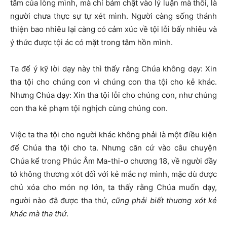
tăm của lòng mình, mà chỉ bám chặt vào lý luận mà thôi, là
người chưa thực sự tự xét mình. Người càng sống thánh
thiện bao nhiêu lại càng có cảm xúc về tội lỗi bấy nhiêu và
ý thức được tội ác có mặt trong tâm hồn mình.
Ta để ý kỹ lời dạy này thì thấy rằng Chúa không dạy: Xin
tha tội cho chúng con vì chúng con tha tội cho kẻ khác.
Nhưng Chúa dạy: Xin tha tội lỗi cho chúng con, như chúng
con tha kẻ phạm tội nghịch cùng chúng con.
Việc ta tha tội cho người khác không phải là một điều kiện
để Chúa tha tội cho ta. Nhưng căn cứ vào câu chuyện
Chúa kể trong Phúc Âm Ma-thi-ơ chương 18, về người đầy
tớ không thương xót đối với kẻ mắc nợ mình, mặc dù được
chủ xóa cho món nợ lớn, ta thấy rằng Chúa muốn dạy,
người nào đã được tha thứ,
cũng phải biết thương xót kẻ
khác mà tha thứ
.