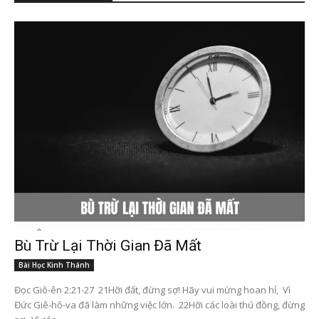
Bù Trừ Lại Thời Gian Đã Mất
Bài Học Kinh Thánh
Đọc Giô-ên 2:21-27 21Hỡi đất, đừng sợ! Hãy vui mừng hoan hỉ, Vì
Đức Giê-hô-va đã làm những việc lớn. 22Hỡi các loài thú đồng, đừng