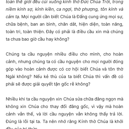
toàn thế giới đều cúi xuống kính thờ Đức Chúa Trời, trong
niềm kính sợ, kỉnh kiền, ca ngợi, thờ phượng, tôn kính và
cảm tạ
. Mọi người cần biết Chúa là Đấng cung ứng mọi sự,
chữa bệnh, ban an bình, chăn dắt, hiện diện, toàn năng,
toàn tri, toàn thiện. Đây có phải là điều cầu xin mà chúng
ta chưa bao giờ cầu hay không?
Chúng ta cầu nguyện nhiều điều cho mình, cho hoàn
cảnh, nhưng chúng ta có cầu nguyện cho mọi người đóng
góp vào hoàn cảnh được có cơ hội biết Chúa và tôn thờ
Ngài không? Nếu kẻ thù của ta biết Chúa thì vấn đề có
phải sẽ được giải quyết tận gốc rễ không?
Nhiều khi ta cầu nguyện xin Chúa sửa chữa đằng ngọn mà
không xin Chúa cho thay đổi đằng gốc, vì vậy mà hoàn
cảnh vẫn thế, và lời cầu nguyện vẫn không thấy trả lời.
Đúng là lỗi tại ta. Ta nên nhớ rằng Kính thờ Chúa là khởi
đầu của tri thức.