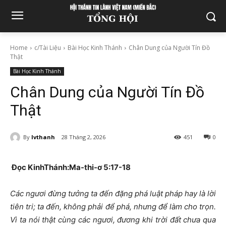
Home
c/Tài Liệu
Bài Học Kinh Thánh
Chân Dung của Người Tín Đồ
Thật
Bài Học Kinh Thánh
Chân Dung của Người Tín Đồ
Thật
By
lvthanh
28 Tháng 2, 2026
451
0
Đọc KinhThánh:Ma-thi-ơ 5:17-18
Các ngươi đừng tưởng ta đến đặng phá luật pháp hay là lời
tiên tri; ta đến, không phải để phá, nhưng để làm cho trọn.
Vì ta nói thật cùng các ngươi, đương khi trời đất chưa qua