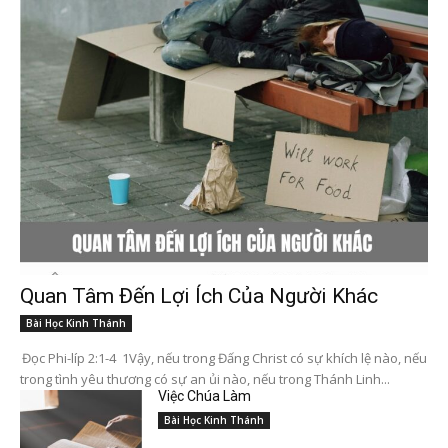
Quan Tâm Đến Lợi Ích Của Người Khác
Bài Học Kinh Thánh
Đọc Phi-líp 2:1-4 1Vậy, nếu trong Đấng Christ có sự khích lệ nào, nếu
trong tình yêu thương có sự an ủi nào, nếu trong Thánh Linh...
Việc Chúa Làm
Bài Học Kinh Thánh