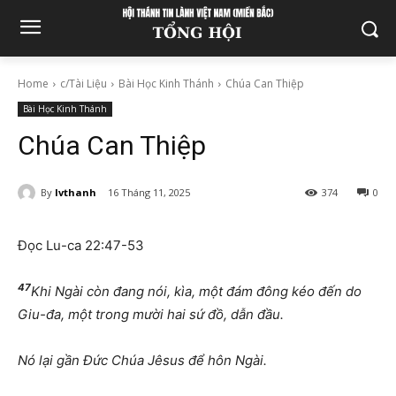
Home
c/Tài Liệu
Bài Học Kinh Thánh
Chúa Can Thiệp
Bài Học Kinh Thánh
Chúa Can Thiệp
By
lvthanh
16 Tháng 11, 2025
374
0
Đọc Lu-ca 22:47-53
47
Khi Ngài còn đang nói, kìa, một đám đông kéo đến do
Giu-đa, một trong mười hai sứ đồ, dẫn đầu.
Nó lại gần Đức Chúa Jêsus để hôn Ngài.