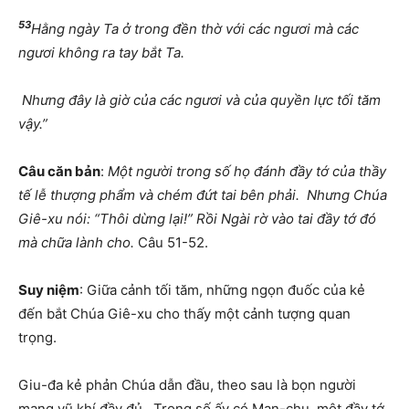
53
Hằng ngày Ta ở trong đền thờ với các ngươi mà các
ngươi không ra tay bắt Ta.
Nhưng đây là giờ của các ngươi và của quyền lực tối tăm
vậy.”
Câu căn bản
:
Một người trong số họ đánh đầy tớ của thầy
tế lễ thượng phẩm và chém đứt tai bên phải.
Nhưng Chúa
Giê-xu nói: “Thôi dừng lại!” Rồi Ngài rờ vào tai đầy tớ đó
mà chữa lành cho.
Câu 51-52.
Suy niệm
: Giữa cảnh tối tăm, những ngọn đuốc của kẻ
đến bắt Chúa Giê-xu cho thấy một cảnh tượng quan
trọng.
Giu-đa kẻ phản Chúa dẫn đầu, theo sau là bọn người
mang vũ khí đầy đủ. Trong số ấy có Man-chu, một đầy tớ