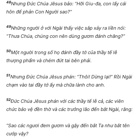
48
Nhưng Đức Chúa Jêsus bảo: “Hỡi Giu-đa, con lấy cái
hôn để phản Con Người sao?”
49
Những người ở với Ngài thấy việc sắp xảy ra liền nói:
“Thưa Chúa, chúng con nên dùng gươm đánh chăng?”
50
Một người trong số họ đánh đầy tớ của thầy tế lễ
thượng phẩm và chém đứt tai bên phải.
51
Nhưng Đức Chúa Jêsus phán: “Thôi! Dừng lại!” Rồi Ngài
chạm vào tai đầy tớ ấy mà chữa lành cho anh.
52
Đức Chúa Jêsus phán với các thầy tế lễ cả, các viên
chức bảo vệ đền thờ và các trưởng lão đến bắt Ngài, rằng:
“Sao các ngươi đem gươm và gậy đến bắt Ta như bắt tên
cướp vậy?