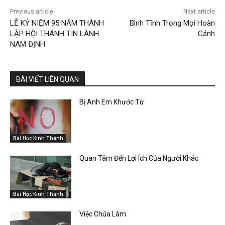
Previous article
Next article
LỄ KỶ NIỆM 95 NĂM THÀNH
Bình Tĩnh Trong Mọi Hoàn
LẬP HỘI THÁNH TIN LÀNH
Cảnh
NAM ĐỊNH
BÀI VIẾT LIÊN QUAN
Bị Anh Em Khước Từ
Bài Học Kinh Thánh
Quan Tâm Đến Lợi Ích Của Người Khác
Bài Học Kinh Thánh
Việc Chúa Làm