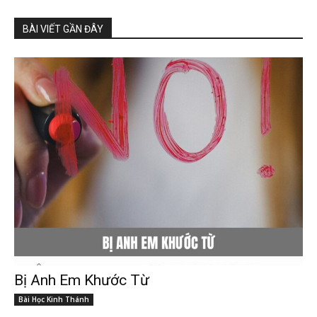
BÀI VIẾT GẦN ĐÂY
Bị Anh Em Khước Từ
Bài Học Kinh Thánh