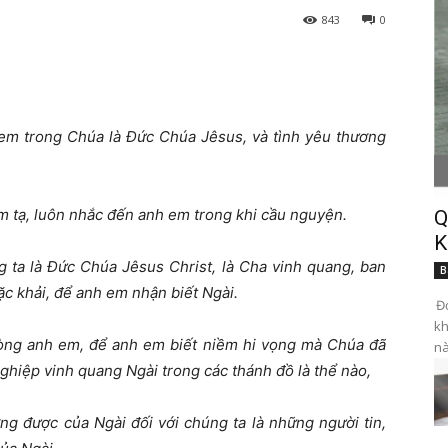
843
0
 em trong Chúa là Đức Chúa Jêsus, và tình yêu thương
ảm tạ, luôn nhắc đến anh em trong khi cầu nguyện.
Q
K
 ta là Đức Chúa Jêsus Christ, là Cha vinh quang, ban
B
c khải, để anh em nhận biết Ngài.
Đọ
kh
lòng anh em, để anh em biết niềm hi vọng mà Chúa đã
nà
ghiệp vinh quang Ngài trong các thánh đồ là thể nào,
ng được của Ngài đối với chúng ta là những người tin,