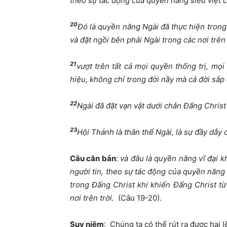
theo sự tác động của quyền năng siêu việt c
20
Đó là quyền năng Ngài đã thực hiện trong 
và đặt ngồi bên phải Ngài trong các nơi trên 
21
vượt trên tất cả mọi quyền thống trị, mọ
hiệu, không chỉ trong đời nầy mà cả đời sắp
22
Ngài đã đặt vạn vật dưới chân Đấng Christ
23
Hội Thánh là thân thể Ngài, là sự đầy dẫy
Câu căn bản
:
và đâu là quyền năng vĩ đại 
người tin, theo sự tác động của quyền năng 
trong Đấng Christ khi khiến Đấng Christ từ 
nơi trên trời.
(Câu 19-20).
Suy niệm
: Chúng ta có thể rút ra được hai 