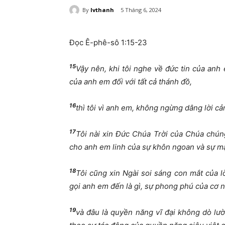
By
lvthanh
5 Tháng 6, 2024
Đọc Ê-phê-sô 1:15-23
15
Vậy nên, khi tôi nghe về đức tin của anh
của anh em đối với tất cả thánh đồ,
16
thì tôi vì anh em, không ngừng dâng lời c
17
Tôi nài xin Đức Chúa Trời của Chúa chúng
cho anh em linh của sự khôn ngoan và sự mặ
18
Tôi cũng xin Ngài soi sáng con mắt của 
gọi anh em đến là gì, sự phong phú của cơ n
19
và đâu là quyền năng vĩ đại không dò lườ