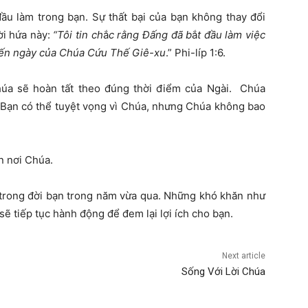
ầu làm trong bạn. Sự thất bại của bạn không thay đổi
ời hứa này:
“Tôi tin ch
ắ
c rằng Đấng đã b
ắ
t đầu làm việc
 đến ngày của Chúa Cứu Thế Giê-xu
.” Phi-líp 1:6.
húa sẽ hoàn tất theo đúng thời điểm của Ngài. Chúa
. Bạn có thể tuyệt vọng vì Chúa, nhưng Chúa không bao
n nơi Chúa.
trong đời bạn trong năm vừa qua. Những khó khăn như
sẽ tiếp tục hành động để đem lại lợi ích cho bạn.
Next article
Sống Với Lời Chúa