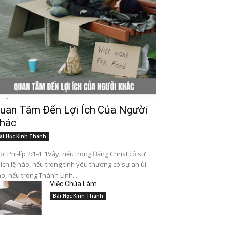
uan Tâm Đến Lợi Ích Của Người
hác
ài Học Kinh Thánh
c Phi-líp 2:1-4 1Vậy, nếu trong Đấng Christ có sự
ích lệ nào, nếu trong tình yêu thương có sự an ủi
o, nếu trong Thánh Linh...
Việc Chúa Làm
Bài Học Kinh Thánh