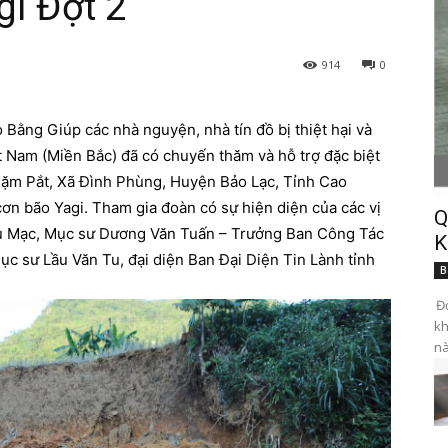
i Đợt 2
914
0
 Bằng Giúp các nhà nguyện, nhà tín đồ bị thiệt hại và
t Nam (Miền Bắc) đã có chuyến thăm và hỗ trợ đặc biệt
 Nặm Pắt, Xã Đình Phùng, Huyện Bảo Lạc, Tỉnh Cao
ơn bão Yagi. Tham gia đoàn có sự hiện diện của các vị
Q
u Mạc, Mục sư Dương Văn Tuấn – Trưởng Ban Công Tác
K
ục sư Lầu Văn Tu, đại diện Ban Đại Diện Tin Lành tỉnh
B
Đọ
kh
nà