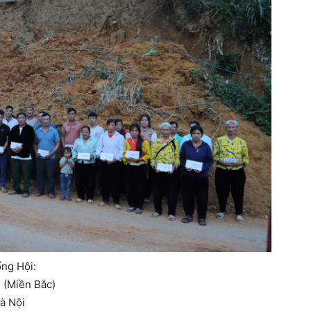
ổng Hội:
 (Miền Bắc)
à Nội