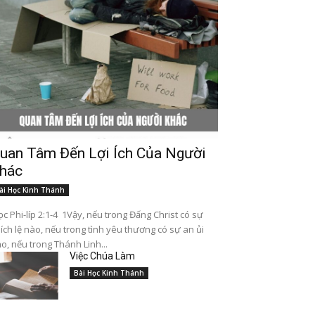
uan Tâm Đến Lợi Ích Của Người
hác
ài Học Kinh Thánh
c Phi-líp 2:1-4 1Vậy, nếu trong Đấng Christ có sự
ích lệ nào, nếu trong tình yêu thương có sự an ủi
o, nếu trong Thánh Linh...
Việc Chúa Làm
Bài Học Kinh Thánh