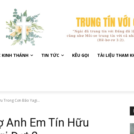
C KINH THÁNH
TIN TỨC
KÊU GỌI
TÀI LIỆU THAM 
u Trong Cơn Bão Yagi...
ợ Anh Em Tín Hữu