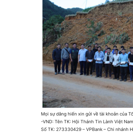
Mọi sự dâng hiến xin gửi về tài khoản của T
-VND: Tên TK: Hội Thánh Tin Lành Việt Nam
Số TK: 273330429 – VPBank – Chi nhánh H