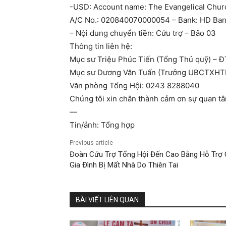
-USD: Account name: The Evangelical Churc
A/C No.: 020840070000054 – Bank: HD Ban
– Nội dung chuyển tiền: Cứu trợ – Bão 03
Thông tin liên hệ:
Mục sư Triệu Phúc Tiến (Tổng Thủ quỹ) – Đ
Mục sư Dương Văn Tuấn (Trưởng UBCTXHTH
Văn phòng Tổng Hội: 0243 8288040
Chúng tôi xin chân thành cảm ơn sự quan tâ
—
Tin/ảnh: Tổng hợp
Previous article
Đoàn Cứu Trợ Tổng Hội Đến Cao Bằng Hỗ Trợ
Gia Đình Bị Mất Nhà Do Thiên Tai
BÀI VIẾT LIÊN QUAN