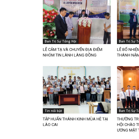
Ban Trị Sự Tổng Hội
Ban Trị Sự T
LỄ CẢM TẠ VÀ CHUYỂN ĐỊA ĐIỂM
LỄ BỔ NHIỆ
NHÓM TIN LÀNH LÀNG ĐỒNG
THÁNH NẬM 
Tin nổi bật
Ban Trị Sự T
TẬP HUẤN THÁNH KINH MÙA HÈ TẠI
THƯỜNG TR
LÀO CAI
HỘI CHÀO 
ƯƠNG MẶT 