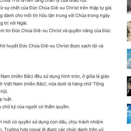
húa Trời là nền tảng chân lý của Giáo hội.
 từ sự chết của Đức Chúa Giê-xu Christ trên thập tự giá.
g dành cho mỗi tín hữu tận trung với Chúa trong ngày
trị với Ngài.
niềm tin Đức Chúa Giê-xu Christ và quyền năng của Đức
hờ huyết Đức Chúa Giê-xu Christ được sạch tội và
 Nam (miền Bắc) đều sử dụng hình tròn, ở giữa là giáo
ành Việt Nam (miền Bắc)’, nửa dưới là hàng chữ ‘Tổng
 hội.
 luật.
 chữ ký của người có thẩm quyền.
h mới có quyền sử dụng con dấu, chịu trách nhiệm
. Trường hợp ngoại lệ được các chức danh trên uỷ