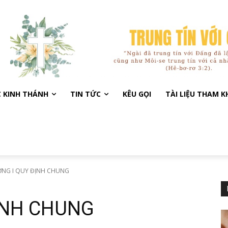
C KINH THÁNH
TIN TỨC
KÊU GỌI
TÀI LIỆU THAM 
NG I QUY ĐỊNH CHUNG
̣NH CHUNG