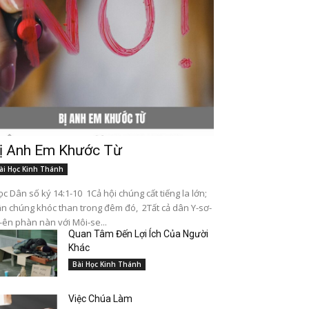
ị Anh Em Khước Từ
ài Học Kinh Thánh
c Dân số ký 14:1-10 1Cả hội chúng cất tiếng la lớn;
n chúng khóc than trong đêm đó, 2Tất cả dân Y-sơ-
-ên phàn nàn với Môi-se...
Quan Tâm Đến Lợi Ích Của Người
Khác
Bài Học Kinh Thánh
Việc Chúa Làm