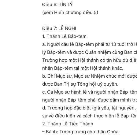
Điều 6: TÍN LÝ
(xem Hiến chương điều 5)
Điều 7: LỄ NGHI
1. Thánh Lễ Báp-tem
a. Người cầu lễ Báp-têm phải từ 13 tuổi trở 
lý Báp-têm và được Quản nhiệm cùng Ban ch
Trường hợp một Hội thánh có tín hữu đủ điều 
nhận Báp-têm tại một Hội thánh khác.
b. Chỉ Mục sư, Mục sư Nhiệm chức mới được
được Ban Trị sự Tổng hội uỷ quyền.
c. Cả Mục sư hành lễ và người nhận Báp-tê
người nhận Báp-têm phải được dầm mình tr
d. Trường hợp đặc biệt (già yếu, tật nguyền
sự về điều kiện và cách thực hiện lễ Báp-
2. Thánh Lễ Tiệc Thánh
– Bánh: Tượng trưng cho thân Chúa.