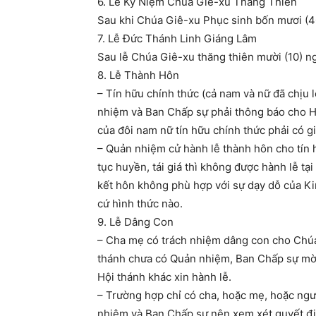
6. Lễ Kỷ Niệm Chúa Giê-xu Thăng Thiên
Sau khi Chúa Giê-xu Phục sinh bốn mươi (4
7. Lễ Đức Thánh Linh Giáng Lâm
Sau lễ Chúa Giê-xu thăng thiên mười (10) ngà
8. Lễ Thành Hôn
– Tín hữu chính thức (cả nam và nữ đã chịu l
nhiệm và Ban Chấp sự phải thông báo cho Hộ
của đôi nam nữ tín hữu chính thức phải có 
– Quản nhiệm cử hành lễ thành hôn cho tín hư
tục huyền, tái giá thì không được hành lễ tạ
kết hôn không phù hợp với sự dạy dỗ của K
cứ hình thức nào.
9. Lễ Dâng Con
– Cha mẹ có trách nhiệm dâng con cho Chúa
thánh chưa có Quản nhiệm, Ban Chấp sự mời M
Hội thánh khác xin hành lễ.
– Trường hợp chỉ có cha, hoặc mẹ, hoặc ngươ
nhiệm và Ban Chấp sự nên xem xét quyết đi