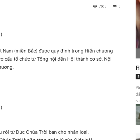
7606
0
)
Việt Nam (miền Bắc) được quy định trong Hiến chương
ơ cấu tổ chức từ Tổng hội đến Hội thánh cơ sở. Nội
chương.
B
B
Đọ
dâ
ra
)
́u rỗi từ Đức Chúa Trời ban cho nhân loại.