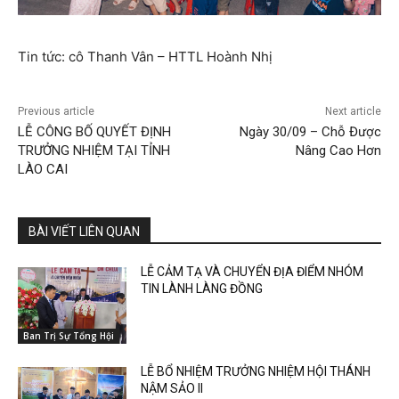
Tin tức: cô Thanh Vân – HTTL Hoành Nhị
Previous article
Next article
LỄ CÔNG BỐ QUYẾT ĐỊNH
Ngày 30/09 – Chỗ Được
TRƯỞNG NHIỆM TẠI TỈNH
Nâng Cao Hơn
LÀO CAI
BÀI VIẾT LIÊN QUAN
LỄ CẢM TẠ VÀ CHUYỂN ĐỊA ĐIỂM NHÓM
TIN LÀNH LÀNG ĐỒNG
Ban Trị Sự Tổng Hội
LỄ BỔ NHIỆM TRƯỞNG NHIỆM HỘI THÁNH
NẬM SẢO II