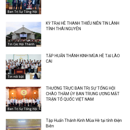
Ban Trị Sự Tổng Hội
KỲ TRẠI HÈ THANH THIẾU NIÊN TIN LÀNH
TỈNH THÁI NGUYÊN
Tin Các Hội Thánh
TẬP HUẤN THÁNH KINH MÙA HÈ TẠI LÀO
CAI
Tin nổi bật
THƯỜNG TRỰC BAN TRỊ SỰ TỔNG HỘI
CHÀO THĂM ỦY BAN TRUNG ƯƠNG MẶT
TRẬN TỔ QUỐC VIỆT NAM
Ban Trị Sự Tổng Hội
Tập Huấn Thánh Kinh Mùa Hè tại tỉnh Điện
Biên