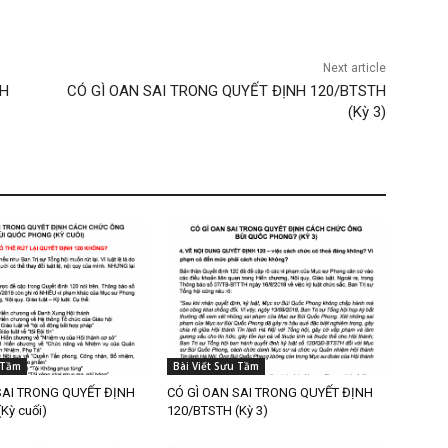
Next article
TH
CÓ GÌ OAN SAI TRONG QUYẾT ĐỊNH 120/BTSTH
(Kỳ 3)
 Tầm
Bài Viết Sưu Tầm
SAI TRONG QUYẾT ĐỊNH
CÓ GÌ OAN SAI TRONG QUYẾT ĐỊNH
Kỳ cuối)
120/BTSTH (Kỳ 3)