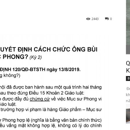
2443
0
Q
K
B
Đọ
kh
nà