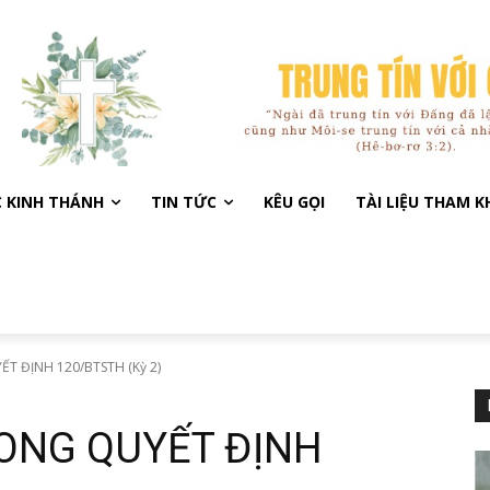
C KINH THÁNH
TIN TỨC
KÊU GỌI
TÀI LIỆU THAM 
T ĐỊNH 120/BTSTH (Kỳ 2)
RONG QUYẾT ĐỊNH