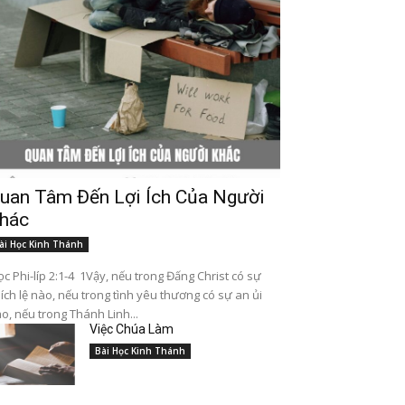
uan Tâm Đến Lợi Ích Của Người
hác
ài Học Kinh Thánh
c Phi-líp 2:1-4 1Vậy, nếu trong Đấng Christ có sự
ích lệ nào, nếu trong tình yêu thương có sự an ủi
o, nếu trong Thánh Linh...
Việc Chúa Làm
Bài Học Kinh Thánh