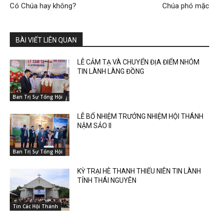
Có Chúa hay không?
Chúa phó mặc
BÀI VIẾT LIÊN QUAN
LỄ CẢM TẠ VÀ CHUYỂN ĐỊA ĐIỂM NHÓM
TIN LÀNH LÀNG ĐỒNG
Ban Trị Sự Tổng Hội
LỄ BỔ NHIỆM TRƯỞNG NHIỆM HỘI THÁNH
NẬM SẢO II
Ban Trị Sự Tổng Hội
KỲ TRẠI HÈ THANH THIẾU NIÊN TIN LÀNH
TỈNH THÁI NGUYÊN
Tin Các Hội Thánh