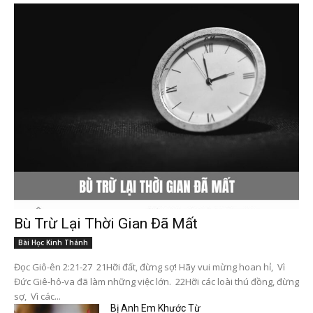
Bù Trừ Lại Thời Gian Đã Mất
Bài Học Kinh Thánh
Đọc Giô-ên 2:21-27 21Hỡi đất, đừng sợ! Hãy vui mừng hoan hỉ, Vì
Đức Giê-hô-va đã làm những việc lớn. 22Hỡi các loài thú đồng, đừng
sợ, Vì các...
Bị Anh Em Khước Từ