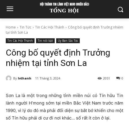
Home
Tin Tức
Tin Các Hội Thánh
Công bố quyết định Trưởng nhiệm
tại tỉnh Sơn La
Tin Các Hội Thánh
Tin nổi bật
Ủy Ban Sắc Tộc
Công bố quyết định Trưởng
nhiệm tại tỉnh Sơn La
By
lvthanh
11 Tháng 3, 2024
2051
0
Sơn La là một trong những tỉnh miền núi có Tín hữu Tin
lành người H’mong sớm tại miền Bắc Việt Nam trước năm
1990, vì lý do đó mà phải đối diện sự bắt bớ khiến cho một
số Tín hữu phải di cư đi nơi khác… số rất ít còn ở lại.