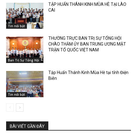
TẬP HUẤN THÁNH KINH MÙA HÈ TẠI LÀO
CAI
Tin nổi bật
THƯỜNG TRỰC BAN TRỊ SỰ TỔNG HỘI
CHÀO THĂM ỦY BAN TRUNG ƯƠNG MẶT
TRẬN TỔ QUỐC VIỆT NAM
Ban Trị Sự Tổng Hội
Tập Huấn Thánh Kinh Mùa Hè tại tỉnh Điện
Biên
Tin nổi bật
BÀI VIẾT GẦN ĐÂY