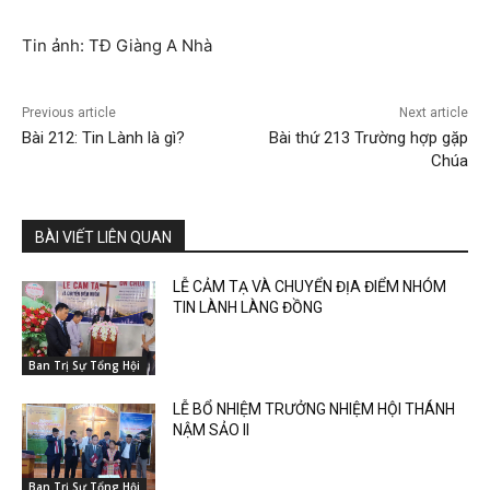
Tin ảnh: TĐ Giàng A Nhà
Previous article
Next article
Bài 212: Tin Lành là gì?
Bài thứ 213 Trường hợp gặp
Chúa
BÀI VIẾT LIÊN QUAN
LỄ CẢM TẠ VÀ CHUYỂN ĐỊA ĐIỂM NHÓM
TIN LÀNH LÀNG ĐỒNG
Ban Trị Sự Tổng Hội
LỄ BỔ NHIỆM TRƯỞNG NHIỆM HỘI THÁNH
NẬM SẢO II
Ban Trị Sự Tổng Hội