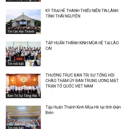
KỲ TRẠI HÈ THANH THIẾU NIÊN TIN LÀNH
TỈNH THÁI NGUYÊN
Tin Các Hội Thánh
TẬP HUẤN THÁNH KINH MÙA HÈ TẠI LÀO
CAI
Tin nổi bật
THƯỜNG TRỰC BAN TRỊ SỰ TỔNG HỘI
CHÀO THĂM ỦY BAN TRUNG ƯƠNG MẶT
TRẬN TỔ QUỐC VIỆT NAM
Ban Trị Sự Tổng Hội
Tập Huấn Thánh Kinh Mùa Hè tại tỉnh Điện
Biên
Tin nổi bật