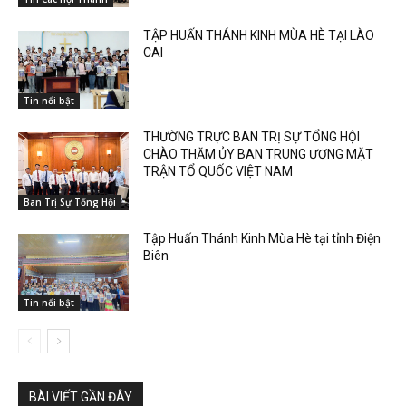
TẬP HUẤN THÁNH KINH MÙA HÈ TẠI LÀO
CAI
Tin nổi bật
THƯỜNG TRỰC BAN TRỊ SỰ TỔNG HỘI
CHÀO THĂM ỦY BAN TRUNG ƯƠNG MẶT
TRẬN TỔ QUỐC VIỆT NAM
Ban Trị Sự Tổng Hội
Tập Huấn Thánh Kinh Mùa Hè tại tỉnh Điện
Biên
Tin nổi bật
BÀI VIẾT GẦN ĐÂY