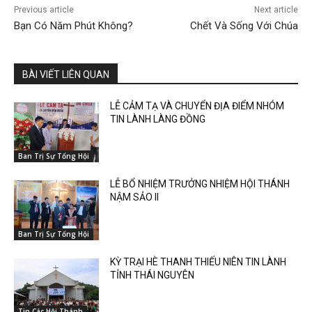
Previous article
Next article
Bạn Có Năm Phút Không?
Chết Và Sống Với Chúa
BÀI VIẾT LIÊN QUAN
LỄ CẢM TẠ VÀ CHUYỂN ĐỊA ĐIỂM NHÓM
TIN LÀNH LÀNG ĐỒNG
Ban Trị Sự Tổng Hội
LỄ BỔ NHIỆM TRƯỞNG NHIỆM HỘI THÁNH
NẬM SẢO II
Ban Trị Sự Tổng Hội
KỲ TRẠI HÈ THANH THIẾU NIÊN TIN LÀNH
TỈNH THÁI NGUYÊN
Tin Các Hội Thánh