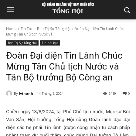
Home
Tin Tức
Ban Trị Sự Tổng Hội
Đoàn Đại diện Tin Lành Chúc
Mừng Tân Chủ tịch Nước và...
Ban Trị Sự Tổng Hội
Tin nổi bật
Đoàn Đại diện Tin Lành Chúc
Mừng Tân Chủ tịch Nước và
Tân Bộ trưởng Bộ Công an
By
lvthanh
14 Tháng 6, 2024
2419
0
Chiều ngày 13/6/2024, tại Phủ Chủ tịch nước, Mục sư Bùi
Văn Sản, Hội trưởng Tổng Hội cùng Đoàn lãnh đạo đại
diện các hệ phái Tin lành (được công nhận tư cách pháp
nhân) tham dự buổi thăm, chúc mừng Đại tướng Tô Lâm,