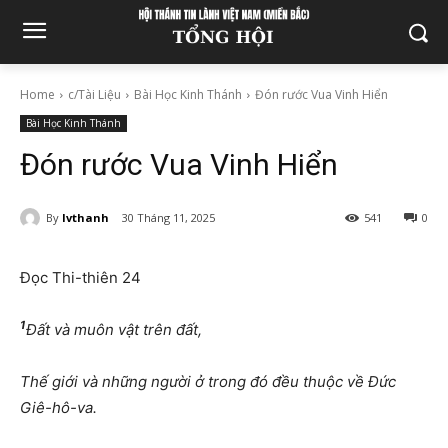
Home
c/Tài Liệu
Bài Học Kinh Thánh
Đón rước Vua Vinh Hiển
Bài Học Kinh Thánh
Đón rước Vua Vinh Hiển
By
lvthanh
30 Tháng 11, 2025
541
0
Đọc Thi-thiên 24
1
Đất và muôn vật trên đất,
Thế giới và những người ở trong đó đều thuộc về Đức
Giê-hô-va.