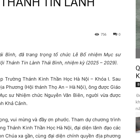
 THÁNH TIN LÀNH
756
0
ái Bình, đã trang trọng tổ chức Lễ Bổ nhiệm Mục sư
i Thánh Tin Lành Thái Bình, nhiệm kỳ (2025 – 2029).
Q
K
ệp Trường Thánh Kinh Thần Học Hà Nội – Khóa I. Sau
B
Địa Phương (Hội thánh Thọ An – Hà Nội), ông được Giáo
 Mục sư Nhiệm chức Nguyễn Văn Biên, người vừa được
Đọ
kh
nh Khả Cảnh.
nà
trọng, vui mừng và đầy ơn phước. Tham dự chương trình
ờng Thánh Kinh Thần Học Hà Nội, đại diện lãnh đạo các
con Chúa xa gần, cùng đại diện chính quyền địa phương