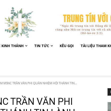
C KINH THÁNH
TIN TỨC
KÊU GỌI
TÀI LIỆU THAM 
ỆM MSNC TRẦN VĂN PHI QUẢN NHIỆM HỘI THÁNH TIN...
NC TRẦN VĂN PHI