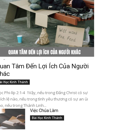
uan Tâm Đến Lợi Ích Của Người
hác
ài Học Kinh Thánh
c Phi-líp 2:1-4 1Vậy, nếu trong Đấng Christ có sự
ích lệ nào, nếu trong tình yêu thương có sự an ủi
o, nếu trong Thánh Linh...
Việc Chúa Làm
Bài Học Kinh Thánh