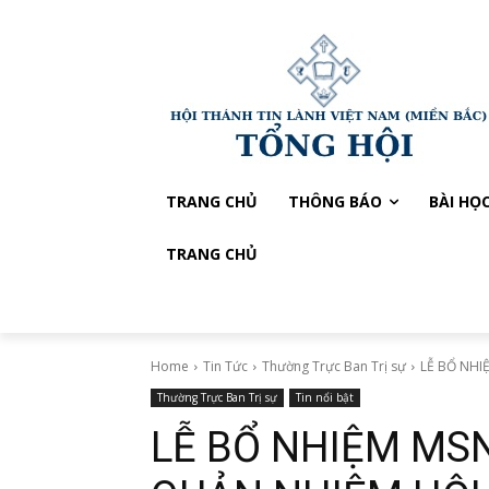
TRANG CHỦ
THÔNG BÁO
BÀI HỌ
TRANG CHỦ
Home
Tin Tức
Thường Trực Ban Trị sự
LỄ BỔ NHI
Thường Trực Ban Trị sự
Tin nổi bật
LỄ BỔ NHIỆM MS