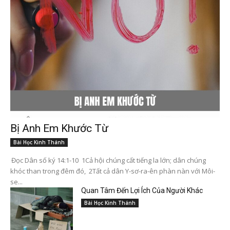
Bị Anh Em Khước Từ
Bài Học Kinh Thánh
Đọc Dân số ký 14:1-10 1Cả hội chúng cất tiếng la lớn; dân chúng
khóc than trong đêm đó, 2Tất cả dân Y-sơ-ra-ên phàn nàn với Môi-
se...
Quan Tâm Đến Lợi Ích Của Người Khác
Bài Học Kinh Thánh