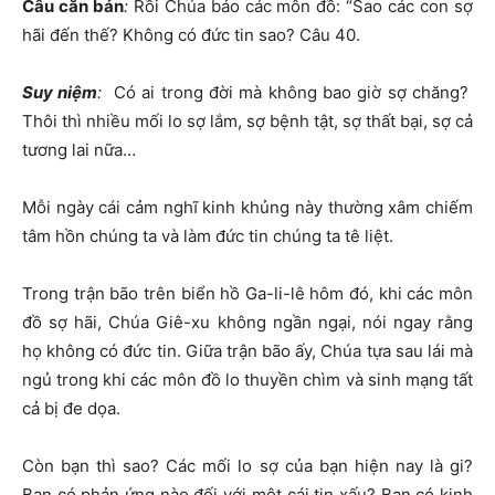
Câu căn bản
:
Rồi Chúa bảo các môn đồ: “Sao các con sợ
hãi đến thế? Không có đức tin sao? Câu 40.
Suy niệm
:
Có ai trong đời mà không bao giờ sợ chăng?
Thôi thì nhiều mối lo sợ lắm, sợ bệnh tật, sợ thất bại, sợ cả
tương lai nữa…
Mỗi ngày cái cảm nghĩ kinh khủng này thường xâm chiếm
tâm hồn chúng ta và làm đức tin chúng ta tê liệt.
Trong trận bão trên biển hồ Ga-li-lê hôm đó, khi các môn
đồ sợ hãi, Chúa Giê-xu không ngần ngại, nói ngay rằng
họ không có đức tin. Giữa trận bão ấy, Chúa tựa sau lái mà
ngủ trong khi các môn đồ lo thuyền chìm và sinh mạng tất
cả bị đe dọa.
Còn bạn thì sao? Các mối lo sợ của bạn hiện nay là gi?
Bạn có phản ứng nào đối với một cái tin xấu? Bạn có kinh