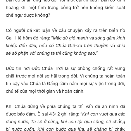
hoàng khi một tình trạng bỗng trở nên không kiểm soát
chế ngự được không?
Có người đã kết luận về câu chuyện xảy ra trên biẻn hồ
Ga-li-lê hôm đó rằng: “
Mặc dù gió mạnh và sóng gầm kinh
khiếp đến đâu, nếu có Chúa Giê-xu trên thuyền và chia
sẻ số phận với chúng ta thì cũng không sao.”
Đức tin nơi Đức Chúa Trời là sự phòng chống rất vững
chãi trước mọi nỗi sợ hãi trong đời. Vì chúng ta hoàn toàn
tin cậy vào Chúa là Đấng cầm nắm mọi sự việc trong đời,
chủ tể của mọi thời gian và hoàn cảnh.
Khi Chúa đứng về phía chúng ta thì vấn đề an ninh đã
được bảo đảm. Ê-sai 43: 2 ghi rằng: “
Khi con vượt qua các
dòng nước, Ta sẽ ở cùng; khi con lội qua sông, sẽ chẳng
bị nước cuốn. Khi con bước qua lửa, sẽ chẳng bị cháy,