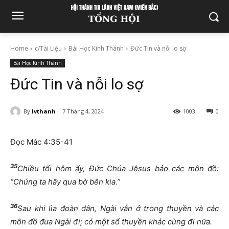
Home
c/Tài Liệu
Bài Học Kinh Thánh
Đức Tin và nỗi lo sợ
Bài Học Kinh Thánh
Đức Tin và nỗi lo sợ
By
lvthanh
7 Tháng 4, 2024
1003
0
Đọc Mác 4:35-41
35
Chiều tối hôm ấy, Đức Chúa Jêsus bảo các môn đồ:
“Chúng ta hãy qua bờ bên kia.”
36
Sau khi lìa đoàn dân, Ngài vẫn ở trong thuyền và các
môn đồ đưa Ngài đi; có một số thuyền khác cùng đi nữa.