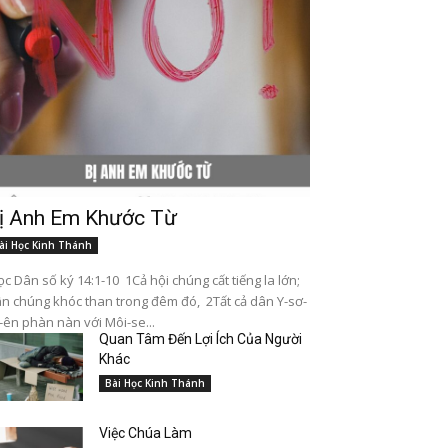
ị Anh Em Khước Từ
ài Học Kinh Thánh
c Dân số ký 14:1-10 1Cả hội chúng cất tiếng la lớn;
n chúng khóc than trong đêm đó, 2Tất cả dân Y-sơ-
-ên phàn nàn với Môi-se...
Quan Tâm Đến Lợi Ích Của Người
Khác
Bài Học Kinh Thánh
Việc Chúa Làm