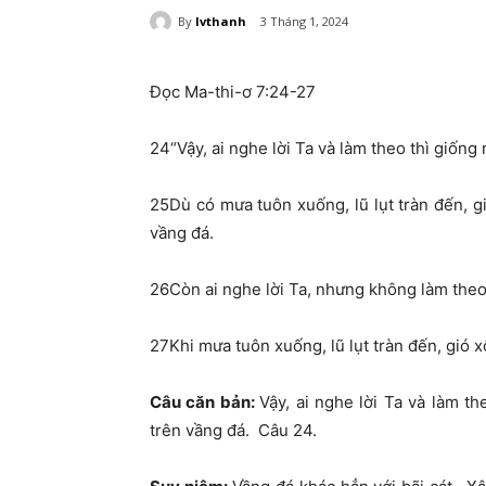
By
lvthanh
3 Tháng 1, 2024
Đọc
Ma-thi-ơ 7:24-27
24
“Vậy, ai nghe lời Ta và làm theo thì giốn
25
Dù có mưa tuôn xuống, lũ lụt tràn đến, g
vầng đá.
26
Còn ai nghe lời Ta, nhưng không làm theo,
27
Khi mưa tuôn xuống, lũ lụt tràn đến, gió x
Câu căn bản
:
Vậy, ai nghe lời Ta và làm t
trên vầng đá
. Câu 24.