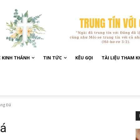
C KINH THÁNH
TIN TỨC
KÊU GỌI
TÀI LIỆU THAM 
ầng Đá
Đá