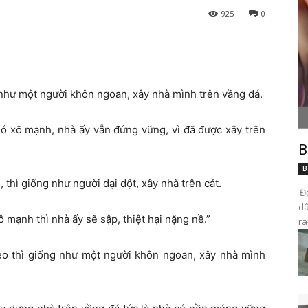
925
0
g như một người khôn ngoan, xây nhà mình trên vầng đá.
ió xô mạnh, nhà ấy vẫn đứng vững, vì đã được xây trên
B
B
 thì giống như người dại dột, xây nhà trên cát.
Đọ
dâ
ô mạnh thì nhà ấy sẽ sập, thiệt hại nặng nề.”
ra
heo thì giống như một người khôn ngoan, xây nhà mình