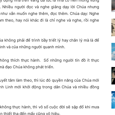
ây dựng nhà trên vầng đá tức là nhà có nền móng vững
. Nhiều người đọc và nghe giảng dạy lời Chúa nhưng
g như vẫn muốn
nghe thêm, đọc thêm. Chúa dạy: Nghe
m theo, hay nói khác đi là chỉ nghe và nghe, rồi nghe
a không phải để trình bầy triết lý hay chân lý mà
là để
mình và của những người quanh mình.
không thích thực hành. Số những người tín đồ ít thực
mà đạo Chúa không phát triển.
uyết tâm làm theo, thì lúc đó quyền năng của Chúa mới
ánh Linh mới khởi động trong dân Chúa và nhiều đồng
hông thực hành, thì vô số cuộc đời sẽ sập đổ khi mưa
ện thiết tha đến mấy cũng vô hiệu.