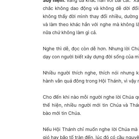
Suy niệm
:
Vầng đá khác hẳn với bãi cát. X
chắc không dao động và không dễ dời đổi
không thấy đời mình thay đổi nhiều, dườn
và làm theo khác hẳn với nghe mà không là
nữa chứ không làm gì cả.
Nghe thì dễ, đọc còn dễ hơn. Nhưng lời Chú
dạy con người biết xây dựng đời sống của 
Nhiều người thích nghe, thích nói nhưng 
hành vẫn quá đông trong Hội Thánh, vì vậy 
Cho đến khi nào mỗi người nghe lời Chúa q
thể hiện, nhiều người mới tin Chúa và Th
bào mới tin Chúa.
Nếu Hội Thánh chỉ muốn nghe lời Chúa mà k
gió hay bão tố tràn đến, lúc đó có cầu nguy