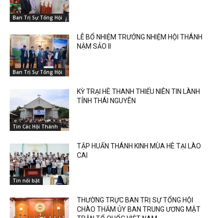
Ban Trị Sự Tổng Hội
LỄ BỔ NHIỆM TRƯỞNG NHIỆM HỘI THÁNH
NẬM SẢO II
Ban Trị Sự Tổng Hội
KỲ TRẠI HÈ THANH THIẾU NIÊN TIN LÀNH
TỈNH THÁI NGUYÊN
Tin Các Hội Thánh
TẬP HUẤN THÁNH KINH MÙA HÈ TẠI LÀO
CAI
Tin nổi bật
THƯỜNG TRỰC BAN TRỊ SỰ TỔNG HỘI
CHÀO THĂM ỦY BAN TRUNG ƯƠNG MẶT