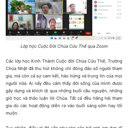
Lớp học Cuộc Đời Chúa Cứu Thế qua Zoom
Các lớp học Kinh Thánh Cuộc đời Chúa Cứu Thế, Trường
Chúa Nhật đã thu hút không chỉ đông đảo số người tham
gia, mà còn cả sự cam kết, hào hứng và trung tín của mọi
người nữa. Ai nấy đều cảm thấy đời sống của mình được
gây dựng và khích lệ qua những buổi cầu nguyện, những
giờ học và thảo luận lời Chúa. Tất cả đều hăng hái tham
gia dù các hoạt động diễn ra vào buổi sáng sớm hay tối
muộn.
Tuy nhiên, điều gì đó vẫn như còn cản trở anh em dạn dĩ