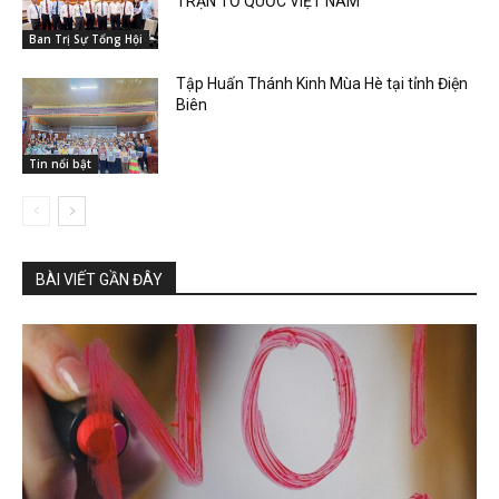
TRẬN TỔ QUỐC VIỆT NAM
Ban Trị Sự Tổng Hội
Tập Huấn Thánh Kinh Mùa Hè tại tỉnh Điện
Biên
Tin nổi bật
BÀI VIẾT GẦN ĐÂY